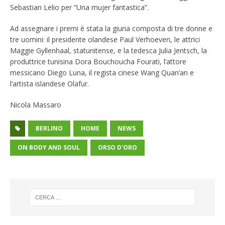
Sebastian Lelio per “Una mujer fantastica”.
Ad assegnare i premi è stata la giuria composta di tre donne e
tre uomini: il presidente olandese Paul Verhoeven, le attrici
Maggie Gyllenhaal, statunitense, e la tedesca Julia Jentsch, la
produttrice tunisina Dora Bouchoucha Fourati, l’attore
messicano Diego Luna, il regista cinese Wang Quan’an e
l’artista islandese Olafur.
Nicola Massaro
BERLINO
HOME
NEWS
ON BODY AND SOUL
ORSO D'ORO