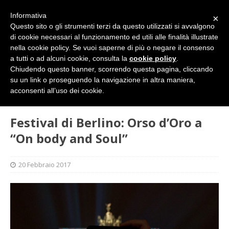
Informativa
×
Questo sito o gli strumenti terzi da questo utilizzati si avvalgono
di cookie necessari al funzionamento ed utili alle finalità illustrate
nella cookie policy. Se vuoi saperne di più o negare il consenso
a tutti o ad alcuni cookie, consulta la
cookie policy
.
Chiudendo questo banner, scorrendo questa pagina, cliccando
su un link o proseguendo la navigazione in altra maniera,
HOME
L'ALTRA PAGINA
Festival di Berlino: Orso dʼOro a
acconsenti all’uso dei cookie.
“On body and Soul”
Festival di Berlino: Orso dʼOro a
“On body and Soul”
20 Febbraio 2017