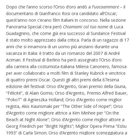
Dopo che l’anno scorso l’Orso d’oro andò a
Fuocoammare –
il
documentario di Gianfranco Rosi ora candidato all’Oscar,
quest’anno non c’erano film italiani in concorso. Nella sezione
Panorama Special c’era però
Chiamami col tuo nome
di Luca
Guadagnino, che come già era successo al Sundance Festival
è stato molto apprezzato dalla critica. Parla di un ragazzo di 17
anni che si innamora di un uomo più anziano durante una
vacanza in Italia: è tratto da un romanzo del 2007 di André
Aciman. Il Festival di Berlino ha però assegnato l’Orso d’oro
alla carriera alla costumista italiana Milena Canonero, famosa
per aver collaborato a molti film di Stanley Kubrick e vincitrice
di quattro premi Oscar. Questi gli altri premi della 67esima
edizione del festival: Orso d’Argento, Gran premio della Giuria,
“Félicité”, di Alain Gomis; Orso d’Argento, Premio Alfred Bauer,
“PokoT” di Agnieszka Holland; Orso d’Argento come miglior
regista, Akis Kaurismaki per “The Other Side of Hope!”; Orso
d’Argento come migliore attrice a Kim Minhee per “On the
Beach at Night Alone”; Orso d’Argento come miglior attore a
Georg Friedrich per “Bright Nights”; Miglior Opera Prima “Estiu
1993” di Carla Simon; Orso d’Argento migliore sceneggiatura a