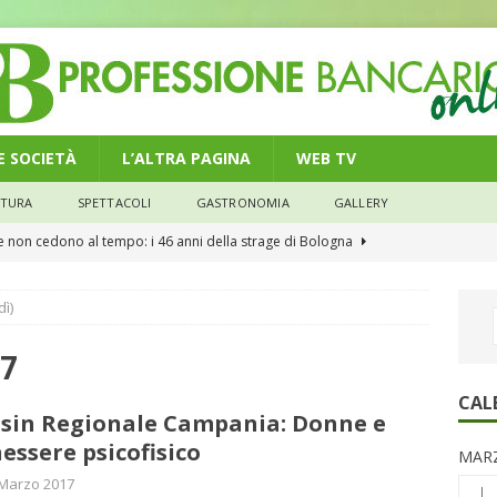
 E SOCIETÀ
L’ALTRA PAGINA
WEB TV
LTURA
SPETTACOLI
GASTRONOMIA
GALLERY
he non cedono al tempo: i 46 anni della strage di Bologna
n modello di equilibrio nel credito. Debiti più leggeri e rate sotto
dì)
NOMIA
17
e il credito: più finanziamenti della media nazionale, ma rate e
CAL
CONOMIA
sin Regionale Campania: Donne e
essere psicofisico
su num.16/2026 – Legge di Bilancio 2026 – Il nuovo limite di 5000
MARZ
 Marzo 2017
remi in denaro, ma anche i benefit aziendali
DIRITTI E SOCIETÀ
L