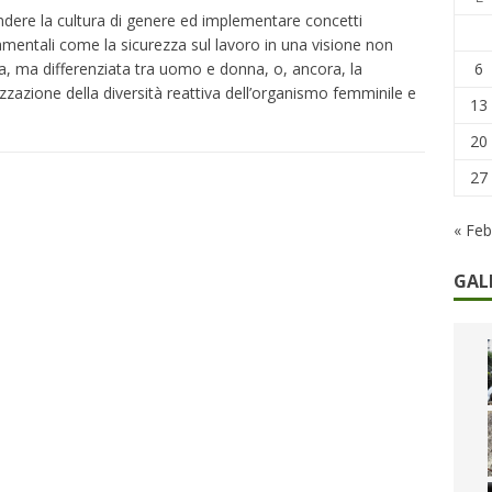
ndere la cultura di genere ed implementare concetti
caregiver: la sfida quotidiana dell’assistenza tra ferie e rinunce
mentali come la sicurezza sul lavoro in una visione non
6
a, ma differenziata tra uomo e donna, o, ancora, la
izzazione della diversità reattiva dell’organismo femminile e
13
20
27
« Feb
GAL