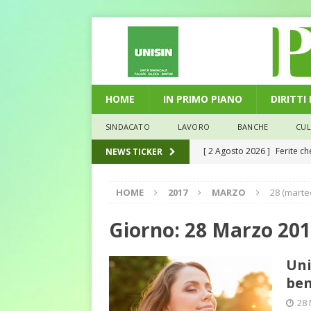
HOME
IN PRIMO PIANO
DIRITTI
SINDACATO
LAVORO
BANCHE
CU
[ 2 Agosto 2026 ]
Ferite c
NEWS TICKER
L'ALTRA PAGINA
[ 29 Luglio 2026 ]
Marche: u
HOME
2017
MARZO
28 (marte
la media nazionale
ECO
Giorno:
28 Marzo 20
[ 28 Luglio 2026 ]
L’Umbria 
debiti sono più leggeri
E
Uni
ben
[ 26 Luglio 2026 ]
Il Punto 
28
euro riguarda, non solo i p