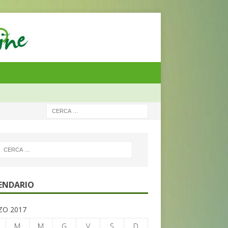
ENDARIO
O 2017
M
M
G
V
S
D