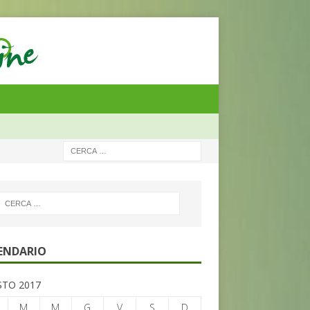
ENDARIO
TO 2017
M
M
G
V
S
D