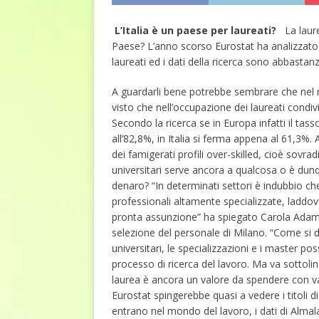
L’Italia è un paese per laureati?
La laur
Paese? L’anno scorso Eurostat ha analizzato i
laureati ed i dati della ricerca sono abbastanza
A guardarli bene potrebbe sembrare che nel no
visto che nell’occupazione dei laureati condiv
Secondo la ricerca se in Europa infatti il tasso
all’82,8%, in Italia si ferma appena al 61,3%. 
dei famigerati profili over-skilled, cioè sovrad
universitari serve ancora a qualcosa o è dun
denaro? “In determinati settori è indubbio che s
professionali altamente specializzate, laddov
pronta assunzione” ha spiegato Carola Adami,
selezione del personale di Milano. “Come si dic
universitari, le specializzazioni e i master po
processo di ricerca del lavoro. Ma va sottoline
laurea è ancora un valore da spendere con van
Eurostat spingerebbe quasi a vedere i titoli d
entrano nel mondo del lavoro, i dati di Alm