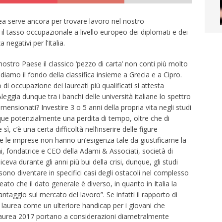
ea serve ancora per trovare lavoro nel nostro
l tasso occupazionale a livello europeo dei diplomati e dei
 negativi per l’Italia.
stro Paese il classico ‘pezzo di carta’ non conti più molto
idiamo il fondo della classifica insieme a Grecia e a Cipro.
 di occupazione dei laureati più qualificati si attesta
Aleggia dunque tra i banchi delle università italiane lo spettro
imensionati? Investire 3 o 5 anni della propria vita negli studi
que potenzialmente una perdita di tempo, oltre che di
ì, c’è una certa difficoltà nell’inserire delle figure
e le imprese non hanno un’esigenza tale da giustificarne la
 fondatrice e CEO della Adami & Associati, società di
eva durante gli anni più bui della crisi, dunque, gli studi
ssono diventare in specifici casi degli ostacoli nel complesso
ato che il dato generale è diverso, in quanto in Italia la
taggio sul mercato del lavoro”. Se infatti il rapporto di
i laurea come un ulteriore handicap per i giovani che
alaurea 2017 portano a considerazioni diametralmente