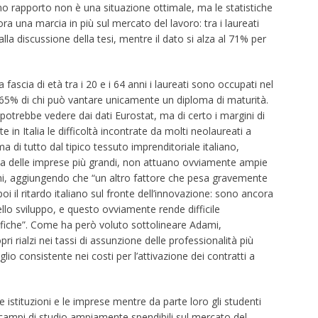
imo rapporto non è una situazione ottimale, ma le statistiche
ra una marcia in più sul mercato del lavoro: tra i laureati
lla discussione della tesi, mentre il dato si alza al 71% per
 fascia di età tra i 20 e i 64 anni i laureati sono occupati nel
l 65% di chi può vantare unicamente un diploma di maturità.
otrebbe vedere dai dati Eurostat, ma di certo i margini di
n Italia le difficoltà incontrate da molti neolaureati a
 di tutto dal tipico tessuto imprenditoriale italiano,
nza delle imprese più grandi, non attuano ovviamente ampie
i, aggiungendo che “un altro fattore che pesa gravemente
è poi il ritardo italiano sul fronte dell’innovazione: sono ancora
 nello sviluppo, e questo ovviamente rende difficile
alifiche”. Come ha però voluto sottolineare Adami,
ri rialzi nei tassi di assunzione delle professionalità più
lio consistente nei costi per l’attivazione dei contratti a
istituzioni e le imprese mentre da parte loro gli studenti
campi di studio ampiamente spendibili sul mercato del