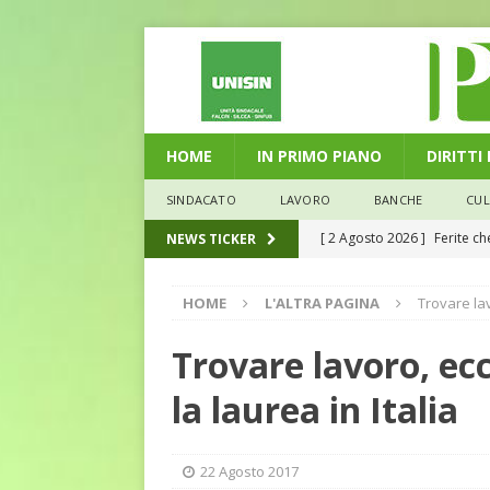
HOME
IN PRIMO PIANO
DIRITTI
SINDACATO
LAVORO
BANCHE
CU
[ 2 Agosto 2026 ]
Ferite c
NEWS TICKER
L'ALTRA PAGINA
HOME
L'ALTRA PAGINA
Trovare la
[ 29 Luglio 2026 ]
Marche: u
la media nazionale
ECO
Trovare lavoro, ec
[ 28 Luglio 2026 ]
L’Umbria 
la laurea in Italia
debiti sono più leggeri
E
[ 26 Luglio 2026 ]
Il Punto 
22 Agosto 2017