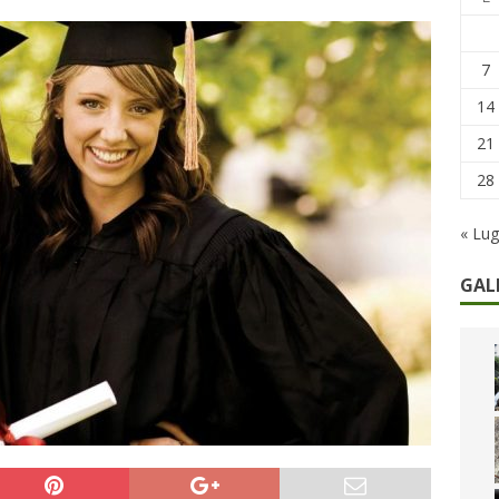
remi in denaro, ma anche i benefit aziendali
DIRITTI E SOCIETÀ
caregiver: la sfida quotidiana dell’assistenza tra ferie e rinunce
7
14
21
28
« Lug
GAL