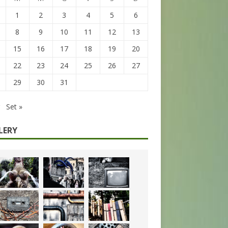
1
2
3
4
5
6
8
9
10
11
12
13
15
16
17
18
19
20
22
23
24
25
26
27
29
30
31
Set »
LERY