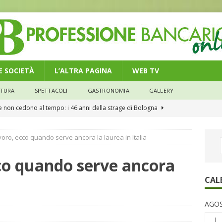
 E SOCIETÀ
L’ALTRA PAGINA
WEB TV
LTURA
SPETTACOLI
GASTRONOMIA
GALLERY
he non cedono al tempo: i 46 anni della strage di Bologna
voro, ecco quando serve ancora la laurea in Italia
n modello di equilibrio nel credito. Debiti più leggeri e rate sotto
NOMIA
co quando serve ancora
e il credito: più finanziamenti della media nazionale, ma rate e
CAL
CONOMIA
AGOS
su num.16/2026 – Legge di Bilancio 2026 – Il nuovo limite di 5000
L