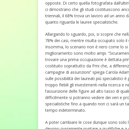
opposte. Di certo quella fotografata dall’ult
ci dimostrano che gli studi costituiscono anco
triennali, il 68% trova un lavoro ad un anno da
quanto riguarda le lauree specialistiche.
Allargando lo sguardo, poi, si scopre che nella
78% dei casi, mentre risulta occupato solo i
Insomma, lo scenario non è nero come lo si p
miglioramento sono molto ampi. “Sicuramente i
trovare una prima occupazione è dettata prima
costituito soprattutto da Pmi che, a differe
campagne di assunzioni” spiega Carola Adam
sulle possibilità dei laureati più specialistici 
troppo flebili gli investimenti nella ricerca e
l’assunzione delle figure ad alto tasso di qu
difficilmente si potranno vedere dei veri e prop
specialistiche fino a quando non ci sarà un tag
tempo indeterminato.
A poter cambiare le cose dunque sono solo le 
devono ovviamente puntare a qualifiche e a 