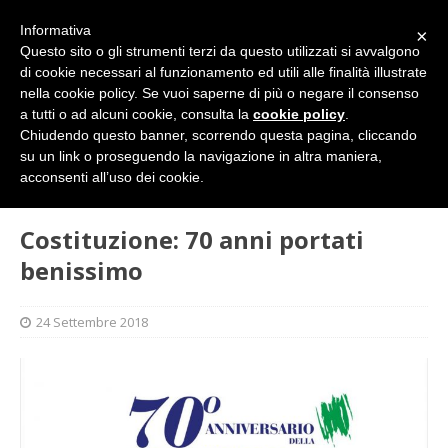
Informativa
×
Questo sito o gli strumenti terzi da questo utilizzati si avvalgono
di cookie necessari al funzionamento ed utili alle finalità illustrate
nella cookie policy. Se vuoi saperne di più o negare il consenso
a tutti o ad alcuni cookie, consulta la
cookie policy
.
Chiudendo questo banner, scorrendo questa pagina, cliccando
su un link o proseguendo la navigazione in altra maniera,
HOME
L'ALTRA PAGINA
Costituzione: 70 anni portati
acconsenti all’uso dei cookie.
benissimo
Costituzione: 70 anni portati
benissimo
24 Settembre 2018