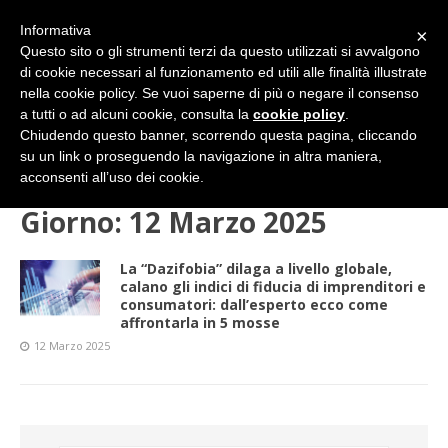
Informativa
×
Questo sito o gli strumenti terzi da questo utilizzati si avvalgono
di cookie necessari al funzionamento ed utili alle finalità illustrate
nella cookie policy. Se vuoi saperne di più o negare il consenso
a tutti o ad alcuni cookie, consulta la
cookie policy
.
Chiudendo questo banner, scorrendo questa pagina, cliccando
su un link o proseguendo la navigazione in altra maniera,
HOME
2025
MARZO
12 (mercoledì)
acconsenti all’uso dei cookie.
Giorno:
12 Marzo 2025
La “Dazifobia” dilaga a livello globale,
calano gli indici di fiducia di imprenditori e
consumatori: dall’esperto ecco come
affrontarla in 5 mosse
12 Marzo 2025