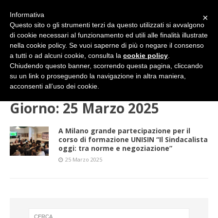
Informativa
×
Questo sito o gli strumenti terzi da questo utilizzati si avvalgono
di cookie necessari al funzionamento ed utili alle finalità illustrate
nella cookie policy. Se vuoi saperne di più o negare il consenso
a tutti o ad alcuni cookie, consulta la
cookie policy
.
Chiudendo questo banner, scorrendo questa pagina, cliccando
su un link o proseguendo la navigazione in altra maniera,
HOME
2025
MARZO
25 (martedì)
acconsenti all’uso dei cookie.
Giorno:
25 Marzo 2025
A Milano grande partecipazione per il
corso di formazione UNISIN “Il Sindacalista
oggi: tra norme e negoziazione”
25 Marzo 2025