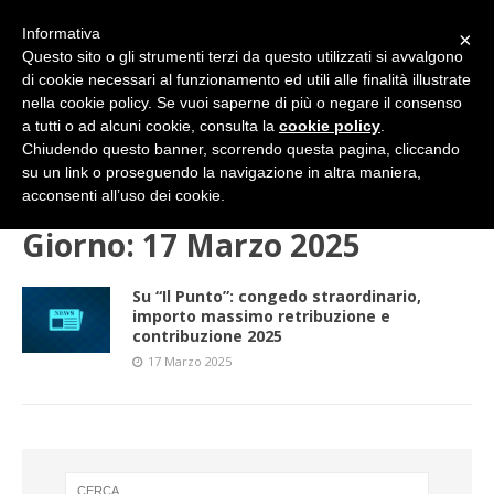
Informativa
×
Questo sito o gli strumenti terzi da questo utilizzati si avvalgono
di cookie necessari al funzionamento ed utili alle finalità illustrate
nella cookie policy. Se vuoi saperne di più o negare il consenso
a tutti o ad alcuni cookie, consulta la
cookie policy
.
Chiudendo questo banner, scorrendo questa pagina, cliccando
su un link o proseguendo la navigazione in altra maniera,
HOME
2025
MARZO
17 (lunedì)
acconsenti all’uso dei cookie.
Giorno:
17 Marzo 2025
Su “Il Punto”: congedo straordinario,
importo massimo retribuzione e
contribuzione 2025
17 Marzo 2025