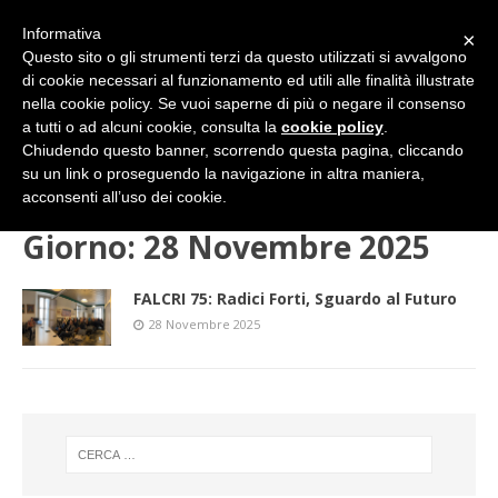
Informativa
×
Questo sito o gli strumenti terzi da questo utilizzati si avvalgono
di cookie necessari al funzionamento ed utili alle finalità illustrate
nella cookie policy. Se vuoi saperne di più o negare il consenso
a tutti o ad alcuni cookie, consulta la
cookie policy
.
Chiudendo questo banner, scorrendo questa pagina, cliccando
su un link o proseguendo la navigazione in altra maniera,
HOME
2025
NOVEMBRE
28 (venerdì)
acconsenti all’uso dei cookie.
Giorno:
28 Novembre 2025
FALCRI 75: Radici Forti, Sguardo al Futuro
28 Novembre 2025