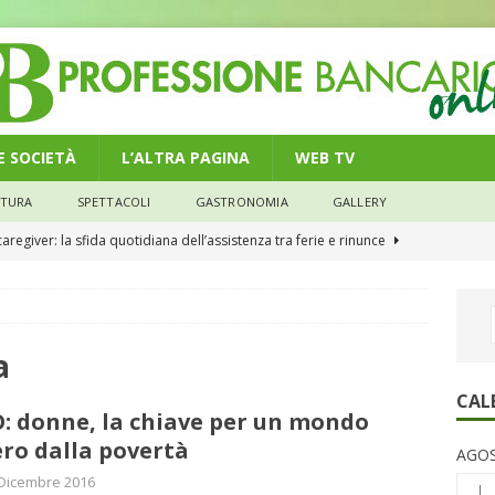
 E SOCIETÀ
L’ALTRA PAGINA
WEB TV
LTURA
SPETTACOLI
GASTRONOMIA
GALLERY
caregiver: la sfida quotidiana dell’assistenza tra ferie e rinunce
he non cedono al tempo: i 46 anni della strage di Bologna
a
n modello di equilibrio nel credito. Debiti più leggeri e rate sotto
CAL
: donne, la chiave per un mondo
NOMIA
ero dalla povertà
AGOS
e il credito: più finanziamenti della media nazionale, ma rate e
Dicembre 2016
L