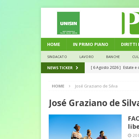
HOME
IN PRIMO PIANO
DIRITTI
SINDACATO
LAVORO
BANCHE
CU
[ 6 Agosto 2026 ]
Estate e 
NEWS TICKER
DIRITTI E SOCIETÀ
HOME
José Graziano de Silva
[ 2 Agosto 2026 ]
Ferite c
L'ALTRA PAGINA
José Graziano de Silv
[ 29 Luglio 2026 ]
Marche: u
FAO
la media nazionale
ECO
lib
[ 28 Luglio 2026 ]
L’Umbria 
20 