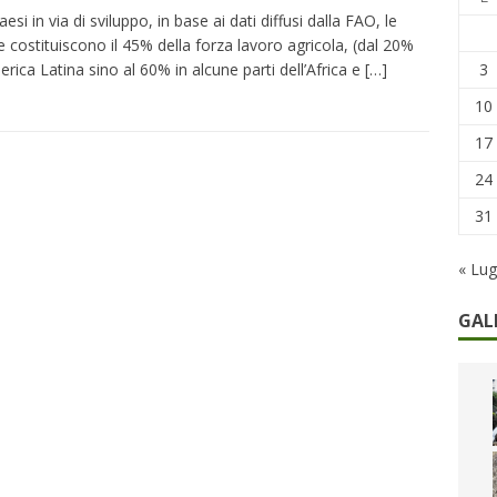
CONOMIA
esi in via di sviluppo, in base ai dati diffusi dalla FAO, le
 costituiscono il 45% della forza lavoro agricola, (dal 20%
su num.16/2026 – Legge di Bilancio 2026 – Il nuovo limite di 5000
3
erica Latina sino al 60% in alcune parti dell’Africa e
[…]
remi in denaro, ma anche i benefit aziendali
DIRITTI E SOCIETÀ
10
17
24
31
« Lug
GAL