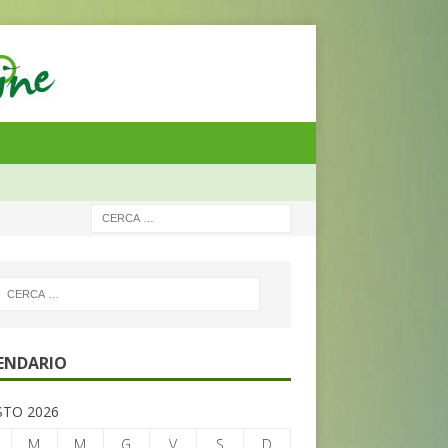
ENDARIO
TO 2026
M
M
G
V
S
D