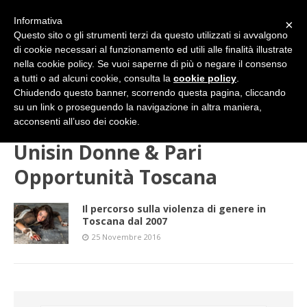
Informativa
×
Questo sito o gli strumenti terzi da questo utilizzati si avvalgono
di cookie necessari al funzionamento ed utili alle finalità illustrate
nella cookie policy. Se vuoi saperne di più o negare il consenso
a tutti o ad alcuni cookie, consulta la
cookie policy
.
Chiudendo questo banner, scorrendo questa pagina, cliccando
su un link o proseguendo la navigazione in altra maniera,
HOME
Unisin Donne & Pari Opportunità Toscana
acconsenti all’uso dei cookie.
Unisin Donne & Pari
Opportunità Toscana
Il percorso sulla violenza di genere in
Toscana dal 2007
25 Novembre 2016