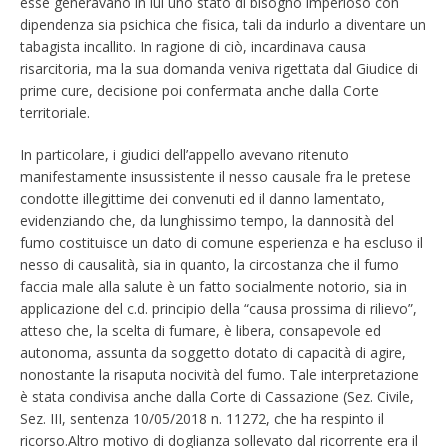
esse generavano in lui uno stato di bisogno imperioso con
dipendenza sia psichica che fisica, tali da indurlo a diventare un
tabagista incallito. In ragione di ciò, incardinava causa
risarcitoria, ma la sua domanda veniva rigettata dal Giudice di
prime cure, decisione poi confermata anche dalla Corte
territoriale.
In particolare, i giudici dell’appello avevano ritenuto
manifestamente insussistente il nesso causale fra le pretese
condotte illegittime dei convenuti ed il danno lamentato,
evidenziando che, da lunghissimo tempo, la dannosità del
fumo costituisce un dato di comune esperienza e ha escluso il
nesso di causalità, sia in quanto, la circostanza che il fumo
faccia male alla salute è un fatto socialmente notorio, sia in
applicazione del c.d. principio della “causa prossima di rilievo”,
atteso che, la scelta di fumare, è libera, consapevole ed
autonoma, assunta da soggetto dotato di capacità di agire,
nonostante la risaputa nocività del fumo. Tale interpretazione
è stata condivisa anche dalla Corte di Cassazione (Sez. Civile,
Sez. III, sentenza 10/05/2018 n. 11272, che ha respinto il
ricorso.Altro motivo di doglianza sollevato dal ricorrente era il