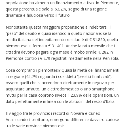
popolazione ha almeno un finanziamento attivo. In Piemonte,
questa percentuale sale al 63,2%, segno di una regione
dinamica e fiduciosa verso il futuro.
Nonostante questa maggiore propensione a indebitarsi, il
“peso” del debito è quasi identico a quello nazionale: se la
media italiana dell’indebitamento residuo è di € 31.850, quella
piemontese si ferma a € 31.401. Anche la rata mensile che i
cittadini devono pagare ogni mese è molto simile: € 282 in
Piemonte contro i € 279 registrati mediamente nella Penisola.
Cosa comprano i piemontesi? Quasi la metà dei finanziamenti
in regione (45,7%) riguarda i cosiddetti “prestiti finalizzati”,
ovvero quelli che si accendono direttamente in negozio per
acquistare un’auto, un elettrodomestico o uno smartphone. I
mutui per la casa coprono invece il 23,9% delle operazioni, un
dato perfettamente in linea con le abitudini del resto d’Italia.
Il viaggio tra le province: i record di Novara e Cuneo
Analizzando il territorio, emergono differenze davvero curiose
tra le varie province piemontesi: