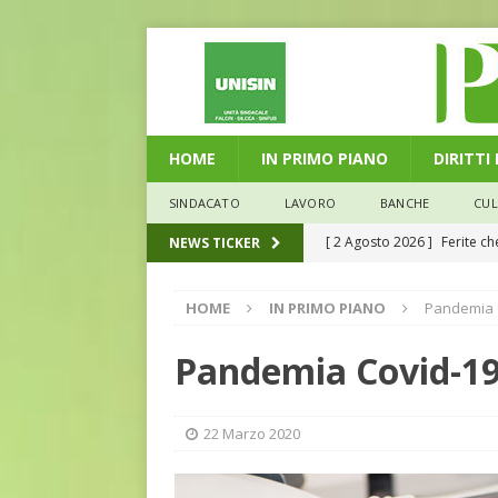
HOME
IN PRIMO PIANO
DIRITTI
SINDACATO
LAVORO
BANCHE
CU
[ 2 Agosto 2026 ]
Ferite c
NEWS TICKER
L'ALTRA PAGINA
HOME
IN PRIMO PIANO
Pandemia 
[ 29 Luglio 2026 ]
Marche: u
la media nazionale
ECO
Pandemia Covid-19
[ 28 Luglio 2026 ]
L’Umbria 
debiti sono più leggeri
E
22 Marzo 2020
[ 26 Luglio 2026 ]
Il Punto 