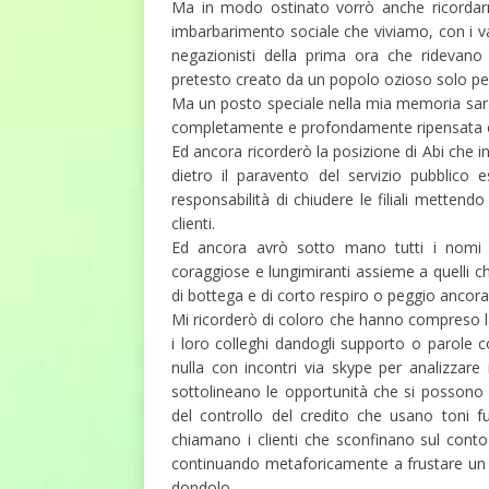
Ma in modo ostinato vorrò anche ricordarmi
imbarbarimento sociale che viviamo, con i v
negazionisti della prima ora che ridevano
pretesto creato da un popolo ozioso solo pe
Ma un posto speciale nella mia memoria sarà
completamente e profondamente ripensata e f
Ed ancora ricorderò la posizione di Abi che i
dietro il paravento del servizio pubblico
responsabilità di chiudere le filiali mettend
clienti.
Ed ancora avrò sotto mano tutti i nomi d
coraggiose e lungimiranti assieme a quelli 
di bottega e di corto respiro o peggio ancora
Mi ricorderò di coloro che hanno compreso 
i loro colleghi dandogli supporto o parole c
nulla con incontri via skype per analizzare 
sottolineano le opportunità che si possono c
del controllo del credito che usano toni f
chiamano i clienti che sconfinano sul conto p
continuando metaforicamente a frustare un c
dondolo.