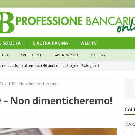
 E SOCIETÀ
L’ALTRA PAGINA
WEB TV
LTURA
SPETTACOLI
GASTRONOMIA
GALLERY
he non cedono al tempo: i 46 anni della strage di Bologna
Covid-19 – Non dimenticheremo!
n modello di equilibrio nel credito. Debiti più leggeri e rate sotto
NOMIA
 – Non dimenticheremo!
e il credito: più finanziamenti della media nazionale, ma rate e
CAL
CONOMIA
MARZ
su num.16/2026 – Legge di Bilancio 2026 – Il nuovo limite di 5000
L