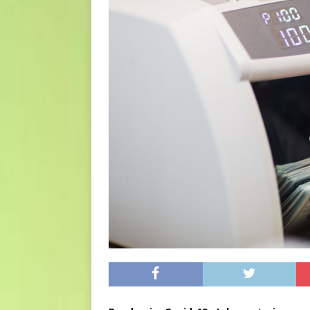
euro riguarda, non solo i p
[ 6 Agosto 2026 ]
Estate e 
DIRITTI E SOCIETÀ