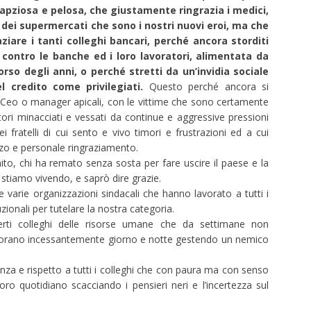
capziosa e pelosa, che giustamente ringrazia i medici,
ri dei supermercati che sono i nostri nuovi eroi, ma che
aziare i tanti colleghi bancari, perché ancora storditi
 contro le banche ed i loro lavoratori, alimentata da
rso degli anni, o perché stretti da un’invidia sociale
l credito come privilegiati.
Questo perché ancora si
i Ceo o manager apicali, con le vittime che sono certamente
ratori minacciati e vessati da continue e aggressive pressioni
iei fratelli di cui sento e vivo timori e frustrazioni ed a cui
rzo e personale ringraziamento.
ito, chi ha remato senza sosta per fare uscire il paese e la
stiamo vivendo, e saprò dire grazie.
e varie organizzazioni sindacali che hanno lavorato a tutti i
ituzionali per tutelare la nostra categoria.
erti colleghi delle risorse umane che da settimane non
orano incessantemente giorno e notte gestendo un nemico
enza e rispetto a tutti i colleghi che con paura ma con senso
oro quotidiano scacciando i pensieri neri e l’incertezza sul