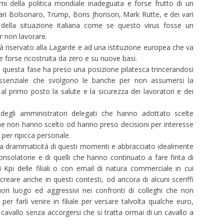
 della politica mondiale inadeguata e forse frutto di un
ari Bolsonaro, Trump, Boris Jhonson, Mark Rutte, e dei vari
 della situazione italiana come se questo virus fosse un
r non lavorare.
 riservato alla Lagarde e ad una istituzione europea che va
orse ricostruita da zero e su nuove basi.
n questa fase ha preso una posizione pilatesca trincerandosi
 essenziale che svolgono le banche per non assumersi la
o al primo posto la salute e la sicurezza dei lavoratori e dei
egli amministratori delegati che hanno adottato scelte
che non hanno scelto od hanno preso decisioni per interesse
 per ripicca personale.
la drammaticità di questi momenti e abbracciato idealmente
onsolatorie e di quelli che hanno continuato a fare finta di
i Kpi delle filiali o con email di natura commerciale in cui
reare anche in questi contesti, od ancora di alcuni sceriffi
uori luogo ed aggressivi nei confronti di colleghi che non
er farli venire in filiale per versare talvolta qualche euro,
avallo senza accorgersi che si tratta ormai di un cavallo a