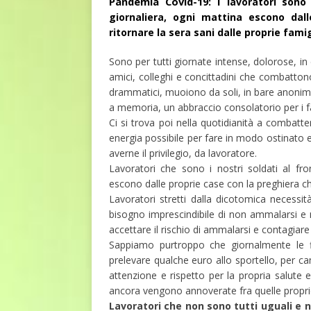
Pandemia Covid-19: I l
avoratori sono
giornaliera, ogni mattina escono dal
ritornare la sera sani dalle proprie famig
Sono per tutti giornate intense, dolorose, in c
amici, colleghi e concittadini che combattono 
drammatici, muoiono da soli, in bare anonime, 
a memoria, un abbraccio consolatorio per i fa
Ci si trova poi nella quotidianità a combat
energia possibile per fare in modo ostinato e
averne il privilegio, da lavoratore.
Lavoratori che sono i nostri soldati al fr
escono dalle proprie case con la preghiera chiu
Lavoratori stretti dalla dicotomica necessità
bisogno imprescindibile di non ammalarsi e no
accettare il rischio di ammalarsi e contagiare i
Sappiamo purtroppo che giornalmente le fil
prelevare qualche euro allo sportello, per c
attenzione e rispetto per la propria salute 
ancora vengono annoverate fra quelle proprie d
Lavoratori che non sono tutti uguali e 