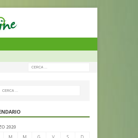
ENDARIO
O 2020
M
M
G
V
S
D