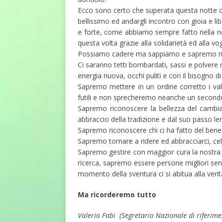
Ecco sono certo che superata questa notte 
bellissimo ed andargli incontro con gioia e l
e forte, come abbiamo sempre fatto nella n
questa volta grazie alla solidarietà ed alla vo
Possiamo cadere ma sappiamo e sapremo rial
Ci saranno tetti bombardati, sassi e polvere
energia nuova, occhi puliti e con il bisogno d
Sapremo mettere in un ordine corretto i valo
futili e non sprecheremo neanche un secondo 
Sapremo riconoscere la bellezza del cambia
abbraccio della tradizione e dal suo passo le
Sapremo riconoscere chi ci ha fatto del bene
Sapremo tornare a ridere ed abbracciarci, cele
Sapremo gestire con maggior cura la nostra s
ricerca, sapremo essere persone migliori sen
momento della sventura ci si abitua alla verit
Ma ricorderemo tutto
Valerio Fabi (Segretario Nazionale di riferim