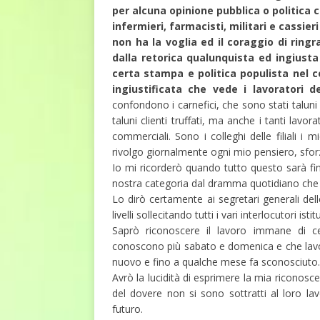
per alcuna opinione pubblica o politica 
infermieri, farmacisti, militari e cassie
non ha la voglia ed il coraggio di ringr
dalla retorica qualunquista ed ingiusta
certa stampa e politica populista nel co
ingiustificata che vede i lavoratori de
confondono i carnefici, che sono stati talun
taluni clienti truffati, ma anche i tanti lavo
commerciali. Sono i colleghi delle filiali i m
rivolgo giornalmente ogni mio pensiero, sfo
Io mi ricorderò quando tutto questo sarà fin
nostra categoria dal dramma quotidiano che 
Lo dirò certamente ai segretari generali dell
livelli sollecitando tutti i vari interlocutori ist
Saprò riconoscere il lavoro immane di c
conoscono più sabato e domenica e che lav
nuovo e fino a qualche mese fa sconosciuto.
Avrò la lucidità di esprimere la mia riconosc
del dovere non si sono sottratti al loro lav
futuro.