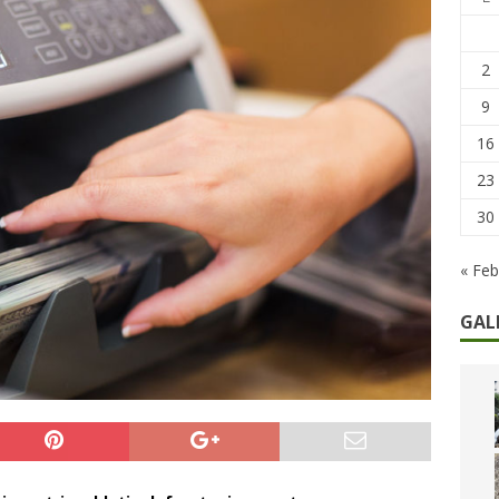
remi in denaro, ma anche i benefit aziendali
DIRITTI E SOCIETÀ
caregiver: la sfida quotidiana dell’assistenza tra ferie e rinunce
2
9
16
23
30
« Feb
GAL