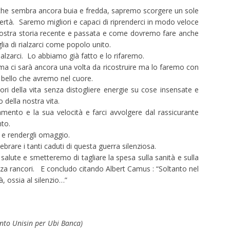
che sembra ancora buia e fredda, sapremo scorgere un sole
ibertà. Saremo migliori e capaci di riprenderci in modo veloce
ostra storia recente e passata e come dovremo fare anche
glia di rialzarci come popolo unito.
zarci. Lo abbiamo già fatto e lo rifaremo.
 ma ci sarà ancora una volta da ricostruire ma lo faremo con
i bello che avremo nel cuore.
ri della vita senza distogliere energie su cose insensate e
della nostra vita.
mento e la sua velocità e farci avvolgere dal rassicurante
nto.
 e rendergli omaggio.
brare i tanti caduti di questa guerra silenziosa.
alute e smetteremo di tagliare la spesa sulla sanità e sulla
za rancori. E concludo citando Albert Camus : “Soltanto nel
à, ossia al silenzio…”
ento Unisin per Ubi Banca)