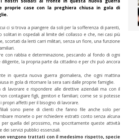
 i nostri soldati al fronte in questa nuova guerra
le proprie case con la preghiera chiusa in gola di
lie.
ui ci si trova a piangere da soli per la sofferenza di parenti,
solitari in ospedali al limite del collasso e che, nei casi più
scortati da lenti carri militari, senza un fiore, una funzione
miliari.
tere con rabbia e determinazione, pescando al fondo di ogni
 diligente, la propria parte da cittadino e per chi può ancora
onte in questa nuova guerra giornaliera, che ogni mattina
sa in gola di ritornare la sera sani dalle proprie famiglie.
 di lavorare e rispondere alle direttive aziendali ma con il
n contagiare figli, genitori e familiari; come se si potesse
 propri affetti per il bisogno di lavorare.
iali sono piene di clienti che fanno file anche solo per
ambiare monete o per richiedere estratti conto senza alcuna
e per quella del prossimo, ma ipocritamente queste attività
ei servizi pubblici essenziali.
non vengono trattati con il medesimo rispetto, specie