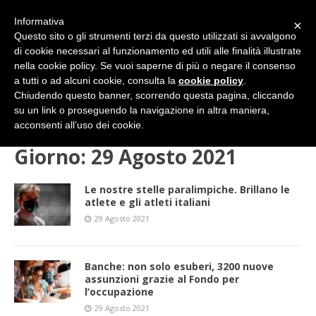
Informativa
×
Questo sito o gli strumenti terzi da questo utilizzati si avvalgono
di cookie necessari al funzionamento ed utili alle finalità illustrate
nella cookie policy. Se vuoi saperne di più o negare il consenso
a tutti o ad alcuni cookie, consulta la
cookie policy
.
Chiudendo questo banner, scorrendo questa pagina, cliccando
su un link o proseguendo la navigazione in altra maniera,
HOME
2021
AGOSTO
29 (domenica)
acconsenti all’uso dei cookie.
Giorno:
29 Agosto 2021
Le nostre stelle paralimpiche. Brillano le
atlete e gli atleti italiani
29 Agosto 2021
Banche: non solo esuberi, 3200 nuove
assunzioni grazie al Fondo per
l’occupazione
29 Agosto 2021