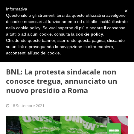
Informativa
×
Questo sito o gli strumenti terzi da questo utilizzati si avvalgono
di cookie necessari al funzionamento ed utili alle finalità illustrate
nella cookie policy. Se vuoi saperne di più o negare il consenso
a tutti o ad alcuni cookie, consulta la
cookie policy
.
Chiudendo questo banner, scorrendo questa pagina, cliccando
su un link o proseguendo la navigazione in altra maniera,
HOME
SINDACATO
BNL: La protesta sindacale non
acconsenti all’uso dei cookie.
conosce tregua, annunciato un nuovo presidio a Roma
BNL: La protesta sindacale non
conosce tregua, annunciato un
nuovo presidio a Roma
18 Settembre 2021