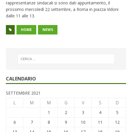
rappresentanze sindacali si sono dati appuntamento, il
prossimo mercoledì 22 settembre, a Roma in piazza Vidoni
dalle 11 alle 13.
HOME
NEWS
CALENDARIO
SETTEMBRE 2021
L
M
M
G
V
S
D
1
2
3
4
5
6
7
8
9
10
11
12
13
14
15
16
17
18
19