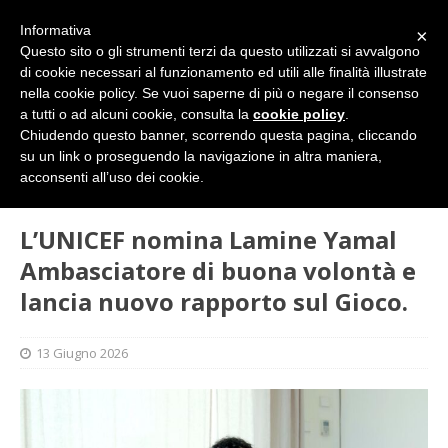
Informativa
×
Questo sito o gli strumenti terzi da questo utilizzati si avvalgono
di cookie necessari al funzionamento ed utili alle finalità illustrate
nella cookie policy. Se vuoi saperne di più o negare il consenso
a tutti o ad alcuni cookie, consulta la
cookie policy
.
Chiudendo questo banner, scorrendo questa pagina, cliccando
su un link o proseguendo la navigazione in altra maniera,
HOME
L'ALTRA PAGINA
L’UNICEF nomina Lamine Yamal
acconsenti all’uso dei cookie.
Ambasciatore di buona volontà e lancia nuovo rapporto sul Gioco.
L’UNICEF nomina Lamine Yamal
Ambasciatore di buona volontà e
lancia nuovo rapporto sul Gioco.
13 Giugno 2026