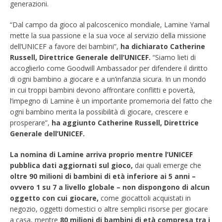
generazioni.
“Dal campo da gioco al palcoscenico mondiale, Lamine Yamal
mette la sua passione e la sua voce al servizio della missione
dell’UNICEF a favore dei bambini”,
ha dichiarato Catherine
Russell, Direttrice Generale dell’UNICEF.
“Siamo lieti di
accoglierlo come Goodwill Ambassador per difendere il diritto
di ogni bambino a giocare e a un’infanzia sicura. In un mondo
in cui troppi bambini devono affrontare conflitti e povertà,
l’impegno di Lamine è un importante promemoria del fatto che
ogni bambino merita la possibilità di giocare, crescere e
prosperare”,
ha aggiunto Catherine Russell, Direttrice
Generale dell’UNICEF.
La nomina di Lamine arriva proprio mentre l’UNICEF
pubblica dati aggiornati sul gioco,
dai quali emerge che
oltre 90 milioni di bambini di età inferiore ai 5 anni –
ovvero 1 su 7 a livello globale – non dispongono di alcun
oggetto con cui giocare,
come giocattoli acquistati in
negozio, oggetti domestici o altre semplici risorse per giocare
a casa, mentre
80 milioni di bambini di età compresa tra i