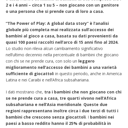
2 e i 4 anni – circa 1 su 5 – non giocano con un genitore
o una persona che si prende cura di loro a casa.
“The Power of Play: A global data story”
è l’analisi
globale più completa mai realizzata sull’accesso dei
bambini al gioco a casa, basata su dati provenienti da
quasi 100 paesi raccolti nell’arco di 15 anni fino al 2024.
Lo studio non rileva alcun cambiamento significativo
nell’ultimo decennio nella percentuale di bambini che giocano
con chi se ne prende cura, con solo un
leggero
miglioramento nell’accesso dei bambini a una varietà
sufficiente di giocattol
i in questo periodo, anche in America
Latina e nei Caraibi e nell’Africa subsahariana.
I dati mostrano che,
tra i bambini che non giocano con chi
se ne prende cura a casa, tre quarti vivono nell’Africa
subsahariana e nell’Asia meridionale
.
Queste due
regioni rappresentano inoltre circa i due terzi di tutti i
bambini che crescono senza giocattoli
. I
bambini nei
paesi a basso reddito hanno il 25% di probabilità in