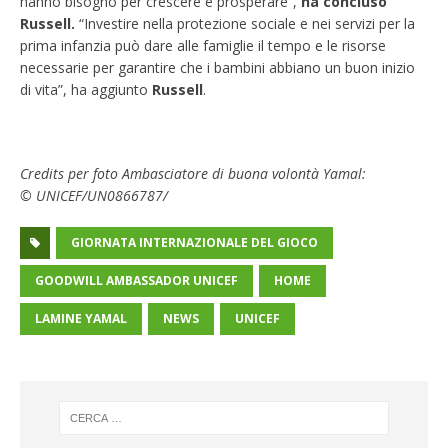
hanno bisogno per crescere e prosperare”,
ha concluso
Russell.
“Investire nella protezione sociale e nei servizi per la
prima infanzia può dare alle famiglie il tempo e le risorse
necessarie per garantire che i bambini abbiano un buon inizio
di vita”, ha aggiunto
Russell
.
Credits per foto Ambasciatore di buona volontà Yamal:
©
UNICEF
/UN0866787/
GIORNATA INTERNAZIONALE DEL GIOCO
GOODWILL AMBASSADOR UNICEF
HOME
LAMINE YAMAL
NEWS
UNICEF