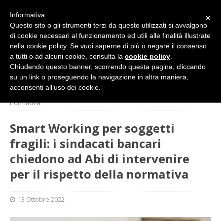
Informativa
×
Questo sito o gli strumenti terzi da questo utilizzati si avvalgono
di cookie necessari al funzionamento ed utili alle finalità illustrate
nella cookie policy. Se vuoi saperne di più o negare il consenso
a tutti o ad alcuni cookie, consulta la
cookie policy
.
Chiudendo questo banner, scorrendo questa pagina, cliccando
su un link o proseguendo la navigazione in altra maniera,
HOME
SINDACATO
Smart Working per soggetti fragili: i
acconsenti all’uso dei cookie.
sindacati bancari chiedono ad Abi di intervenire per il rispetto della
normativa
Smart Working per soggetti
fragili: i sindacati bancari
chiedono ad Abi di intervenire
per il rispetto della normativa
13 Ottobre 2022