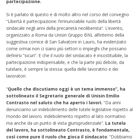
partecipazione.
Si è parlato di questo e di molto altro nel corso del convegno
“Libertà è partecipazione: l’irrinunciabile ruolo della libertà
sindacale negli anni della precarietà neoliberista”. L’evento,
organizzato a Roma da Unisin Gruppo BNL all’interno della
suggestiva cornice di San Salvatore in Lauro, ha evidenziato
come ormai non ci siano più settori o impieghi che possano
definirsi “sicuri”. E che il ruolo del sindacato è insostituibile, la
partecipazione indispensabile, e che la parte più debole, da
tutelare, è sempre la stessa: quella delle lavoratrici e dei
lavoratori.
“
Quello che discutiamo oggi è un tema immenso”, ha
sottolineato il Segretario generale di Unisin
Emilio
Contrasto nel saluto che ha aperto i lavori.
“Da anni
denunciamo un indebolimento delle tutele legislative rispetto al
mondo del lavoro. Indebolimento rispetto al lato normativo
ma anche da un punto di vista giurisprudenziale”.
La tutela
del lavoro, ha sottolineato Contrasto, è
fondamentale,
così come pure il ruolo che gioca il sindacato
: “Dobbiamo