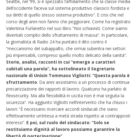
Seattle, nel ’99, si è spezzato l’affidamento che la classe media
dell’occidente faceva sul sistema produttivo classico fordista e
sui diritti di quello stesso sistema produttivo”. E crisi che nel
corso degli anni non fanno che peggiorare. Come ha registrato
Valentina Furlanetto nel suo libro “Noi schiavisti. Come siamo
diventati complici dello sfruttamento di massa”. In particolare,
la giornalista di Radio 24 ha puntato il dito contro il
“meccanismo del subappalto, che ormai subentra nei settori
più impensabili, compreso quello molto delicato della sanità”.
Storie, analisi, racconti in cui “emerge a caratteri
cubitali una parola”, ha sottolineato il Segretario
nazionale di Unisin Tommaso Vigliotti: “Questa parola è
sfruttamento
. Da anni assistiamo a un processo di continua
precarizzazione dei rapporti di lavoro. Qualcuno ha parlato di
flexsecurity. Ma alla flessibilità in uscita non è mai seguita la
sicurezza”. Ha aggiunto Vigliotti nell’intervento che ha chiuso i
lavori: “È necessario ricercare accordi sindacali che siano
effettivamente un’intesa a metà strada rispetto ai contrapposti
interessi”.
E poi, sul ruolo del sindacato: “Solo se
restituiamo dignità al lavoro possiamo garantire la
libertà di partecipazione”.