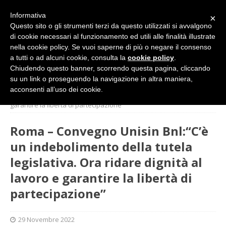
Informativa
×
Questo sito o gli strumenti terzi da questo utilizzati si avvalgono
di cookie necessari al funzionamento ed utili alle finalità illustrate
nella cookie policy. Se vuoi saperne di più o negare il consenso
a tutti o ad alcuni cookie, consulta la
cookie policy
.
Chiudendo questo banner, scorrendo questa pagina, cliccando
su un link o proseguendo la navigazione in altra maniera,
HOME
SINDACATO
Roma – Convegno Unisin Bnl:“C’è un
acconsenti all’uso dei cookie.
indebolimento della tutela legislativa. Ora ridare dignità al lavoro e
garantire la libertà di partecipazione”
Roma – Convegno Unisin Bnl:“C’è
un indebolimento della tutela
legislativa. Ora ridare dignità al
lavoro e garantire la libertà di
partecipazione”
29 Novembre 2022