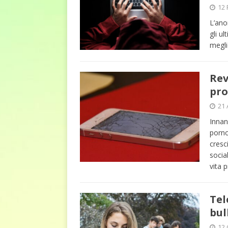
euro riguarda, non solo i p
12 
[ 6 Agosto 2026 ]
Estate e 
L’ano
gli ul
DIRITTI E SOCIETÀ
megli
Rev
pro
21 
Innan
porno
cresc
socia
vita 
Tel
bul
12 