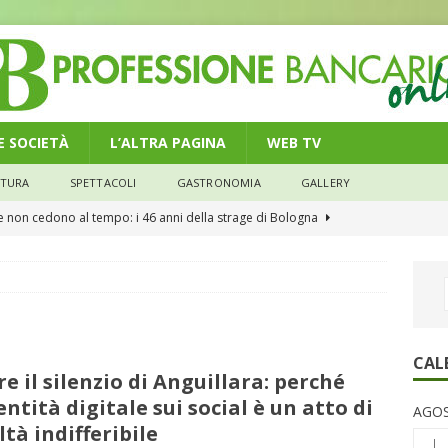
 E SOCIETÀ
L’ALTRA PAGINA
WEB TV
LTURA
SPETTACOLI
GASTRONOMIA
GALLERY
he non cedono al tempo: i 46 anni della strage di Bologna
n modello di equilibrio nel credito. Debiti più leggeri e rate sotto
NOMIA
e il credito: più finanziamenti della media nazionale, ma rate e
CAL
re il silenzio di Anguillara: perché
CONOMIA
dentità digitale sui social è un atto di
AGOS
su num.16/2026 – Legge di Bilancio 2026 – Il nuovo limite di 5000
iltà indifferibile
L