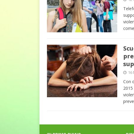
Telef
suppo
viole
come 
Scu
pre
sup
16
Con d
2015 
viole
preve