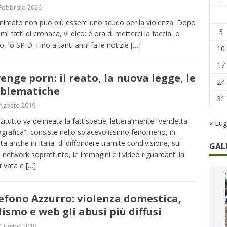
remi in denaro, ma anche i benefit aziendali
DIRITTI E SOCIETÀ
Febbraio 2026
caregiver: la sfida quotidiana dell’assistenza tra ferie e rinunce
nimato non può più essere uno scudo per la violenza. Dopo
3
timi fatti di cronaca, vi dico: è ora di metterci la faccia, o
o, lo SPID. Fino a tanti anni fa le notizie
[…]
10
17
enge porn: il reato, la nuova legge, le
24
blematiche
31
Agosto 2019
zitutto va delineata la fattispecie; letteralmente “vendetta
« Lug
grafica”, consiste nello spiacevolissimo fenomeno, in
ita anche in Italia, di diffondere tramite condivisione, sui
GAL
l network soprattutto, le immagini e i video riguardanti la
privata e
[…]
efono Azzurro: violenza domestica,
lismo e web gli abusi più diffusi
Giugno 2018