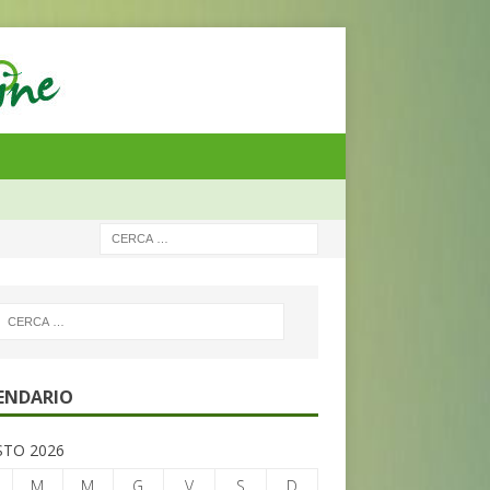
ENDARIO
TO 2026
M
M
G
V
S
D