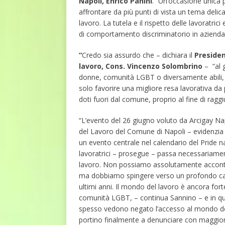
Napoli, Enrico Panini
. “Un’occasione unica p
affrontare da più punti di vista un tema delic
lavoro. La tutela e il rispetto delle lavoratric
di comportamento discriminatorio in azienda
“
Credo sia assurdo che – dichiara il
Presiden
lavoro, Cons. Vincenzo Solombrino
– “al 
donne, comunità LGBT o diversamente abili, 
solo favorire una migliore resa lavorativa da
doti fuori dal comune, proprio al fine di rag
“L’evento del 26 giugno voluto da Arcigay Na
del Lavoro del Comune di Napoli – evidenzia 
un evento centrale nel calendario del Pride na
lavoratrici – prosegue – passa necessariament
lavoro. Non possiamo assolutamente acconten
ma dobbiamo spingere verso un profondo cam
ultimi anni. Il mondo del lavoro è ancora for
comunità LGBT, – continua Sannino – e in qu
spesso vedono negato l’accesso al mondo del
portino finalmente a denunciare con maggiore