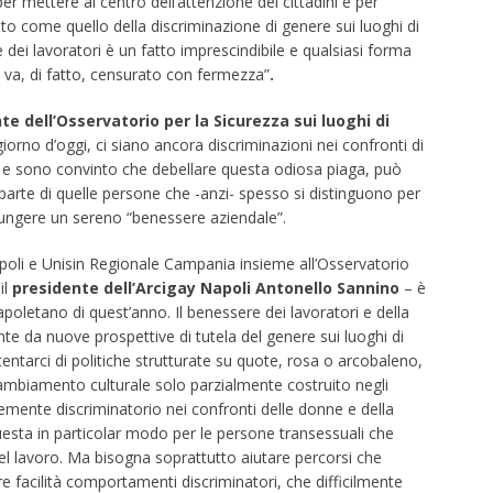
er mettere al centro dell’attenzione dei cittadini e per
ato come quello della discriminazione di genere sui luoghi di
i e dei lavoratori è un fatto imprescindibile e qualsiasi forma
 va, di fatto, censurato con fermezza”
.
te dell’Osservatorio per la Sicurezza sui luoghi di
giorno d’oggi, ci siano ancora discriminazioni nei confronti di
e sono convinto che debellare questa odiosa piaga, può
 parte di quelle persone che -anzi- spesso si distinguono per
giungere un sereno “benessere aziendale”.
poli e Unisin Regionale Campania insieme all’Osservatorio
il
presidente dell’Arcigay Napoli Antonello Sannino
– è
poletano di quest’anno. Il benessere dei lavoratori e della
e da nuove prospettive di tutela del genere sui luoghi di
tarci di politiche strutturate su quote, rosa o arcobaleno,
biamento culturale solo parzialmente costruito negli
temente discriminatorio nei confronti delle donne e della
esta in particolar modo per le persone transessuali che
 lavoro. Ma bisogna soprattutto aiutare percorsi che
 facilità comportamenti discriminatori, che difficilmente