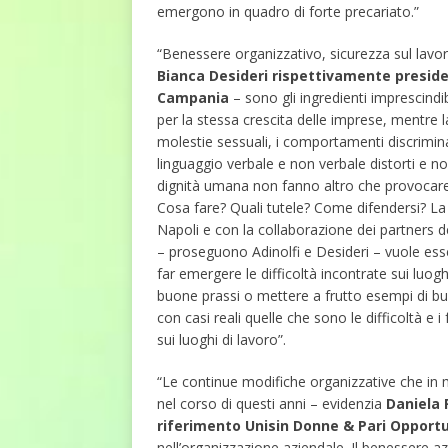
emergono in quadro di forte precariato.”
“Benessere organizzativo, sicurezza sul lavo
Bianca Desideri rispettivamente preside
Campania
– sono gli ingredienti imprescindibil
per la stessa crescita delle imprese, mentre la
molestie sessuali, i comportamenti discriminato
linguaggio verbale e non verbale distorti e no
dignità umana non fanno altro che provocare 
Cosa fare? Quali tutele? Come difendersi? La
Napoli e con la collaborazione dei partners 
– proseguono Adinolfi e Desideri – vuole es
far emergere le difficoltà incontrate sui luogh
buone prassi o mettere a frutto esempi di bu
con casi reali quelle che sono le difficoltà e i
sui luoghi di lavoro”.
“Le continue modifiche organizzative che in mo
nel corso di questi anni – evidenzia
Daniela 
riferimento Unisin Donne & Pari Opport
nell’organizzazione aziendale. Il benessere a