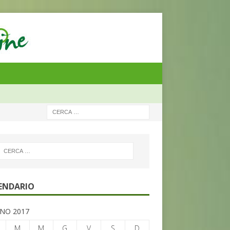
ENDARIO
NO 2017
M
M
G
V
S
D