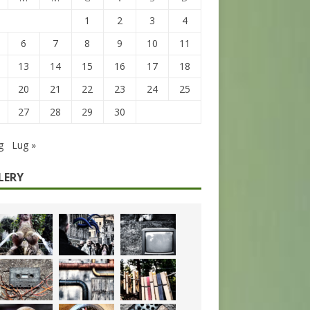
1
2
3
4
6
7
8
9
10
11
13
14
15
16
17
18
20
21
22
23
24
25
27
28
29
30
g
Lug »
LERY