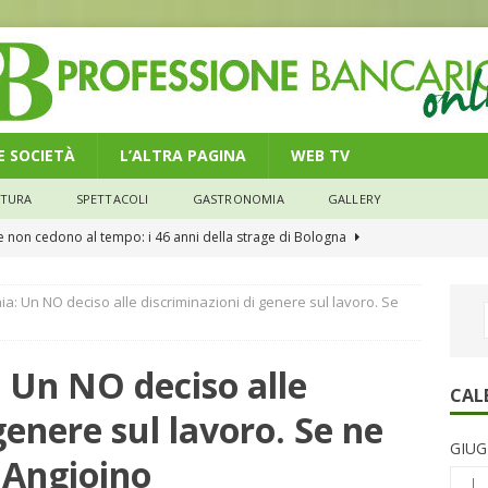
 E SOCIETÀ
L’ALTRA PAGINA
WEB TV
LTURA
SPETTACOLI
GASTRONOMIA
GALLERY
he non cedono al tempo: i 46 anni della strage di Bologna
: Un NO deciso alle discriminazioni di genere sul lavoro. Se
n modello di equilibrio nel credito. Debiti più leggeri e rate sotto
NOMIA
Un NO deciso alle
e il credito: più finanziamenti della media nazionale, ma rate e
CAL
genere sul lavoro. Se ne
CONOMIA
GIUG
su num.16/2026 – Legge di Bilancio 2026 – Il nuovo limite di 5000
 Angioino
L