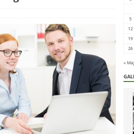
remi in denaro, ma anche i benefit aziendali
DIRITTI E SOCIETÀ
caregiver: la sfida quotidiana dell’assistenza tra ferie e rinunce
5
12
19
26
« Ma
GAL