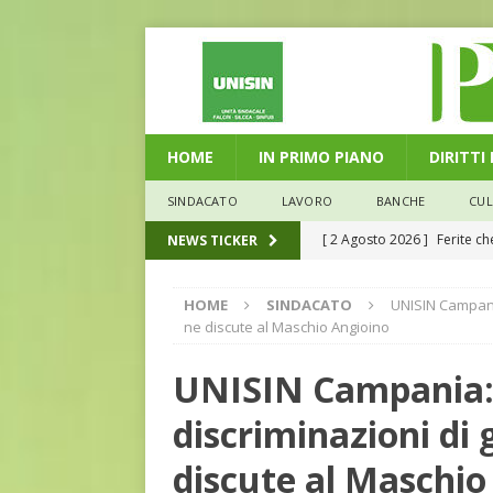
HOME
IN PRIMO PIANO
DIRITTI
SINDACATO
LAVORO
BANCHE
CU
[ 2 Agosto 2026 ]
Ferite c
NEWS TICKER
L'ALTRA PAGINA
HOME
SINDACATO
UNISIN Campania
[ 29 Luglio 2026 ]
Marche: u
ne discute al Maschio Angioino
la media nazionale
ECO
UNISIN Campania: 
[ 28 Luglio 2026 ]
L’Umbria 
discriminazioni di 
debiti sono più leggeri
E
[ 26 Luglio 2026 ]
Il Punto 
discute al Maschio