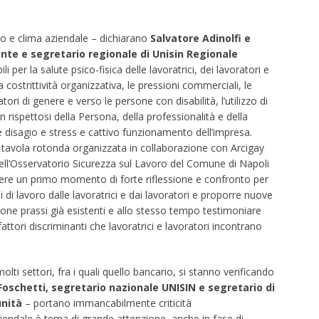
ro e clima aziendale – dichiarano
Salvatore Adinolfi e
nte e segretario regionale di Unisin Regionale
i per la salute psico-fisica delle lavoratrici, dei lavoratori e
 costrittività organizzativa, le pressioni commerciali, le
ri di genere e verso le persone con disabilità, l’utilizzo di
n rispettosi della Persona, della professionalità e della
disagio e stress e cattivo funzionamento dell’impresa.
 tavola rotonda organizzata in collaborazione con Arcigay
dell’Osservatorio Sicurezza sul Lavoro del Comune di Napoli
sere un primo momento di forte riflessione e confronto per
i di lavoro dalle lavoratrici e dai lavoratori e proporre nuove
one prassi già esistenti e allo stesso tempo testimoniare
 fattori discriminanti che lavoratrici e lavoratori incontrano
lti settori, fra i quali quello bancario, si stanno verificando
Foschetti, segretario nazionale UNISIN e segretario di
unità
– portano immancabilmente criticità
ziendale è tema di grande attenzione, anche in fase di