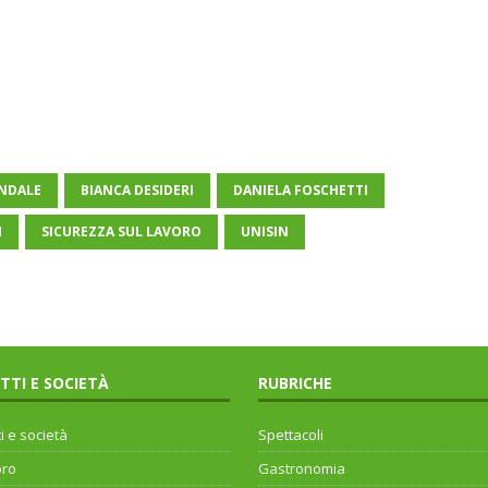
ENDALE
BIANCA DESIDERI
DANIELA FOSCHETTI
I
SICUREZZA SUL LAVORO
UNISIN
ITTI E SOCIETÀ
RUBRICHE
ti e società
Spettacoli
oro
Gastronomia