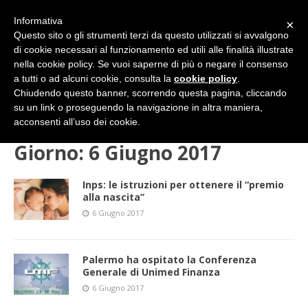
Informativa
×
Questo sito o gli strumenti terzi da questo utilizzati si avvalgono
di cookie necessari al funzionamento ed utili alle finalità illustrate
nella cookie policy. Se vuoi saperne di più o negare il consenso
a tutti o ad alcuni cookie, consulta la
cookie policy
.
Chiudendo questo banner, scorrendo questa pagina, cliccando
su un link o proseguendo la navigazione in altra maniera,
HOME
2017
GIUGNO
06 (martedì)
acconsenti all’uso dei cookie.
Giorno:
6 Giugno 2017
Inps: le istruzioni per ottenere il “premio
alla nascita”
6 Giugno 2017
Palermo ha ospitato la Conferenza
Generale di Unimed Finanza
6 Giugno 2017