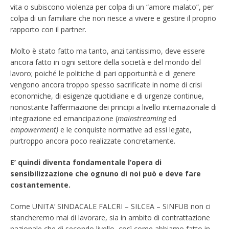
vita o subiscono violenza per colpa di un “amore malato”, per
colpa di un familiare che non riesce a vivere e gestire il proprio
rapporto con il partner.
Molto è stato fatto ma tanto, anzi tantissimo, deve essere
ancora fatto in ogni settore della società e del mondo del
lavoro; poiché le politiche di pari opportunità e di genere
vengono ancora troppo spesso sacrificate in nome di crisi
economiche, di esigenze quotidiane e di urgenze continue,
nonostante l’affermazione dei principi a livello internazionale di
integrazione ed emancipazione (
mainstreaming
ed
empowerment)
e le conquiste normative ad essi legate,
purtroppo ancora poco realizzate concretamente.
E’ quindi diventa fondamentale l’opera di
sensibilizzazione che ognuno di noi può e deve fare
costantemente.
Come UNITA’ SINDACALE FALCRI – SILCEA – SINFUB non ci
stancheremo mai di lavorare, sia in ambito di contrattazione
nazionale che di secondo livello, così come abbiamo fatto in