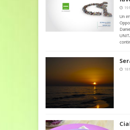
19
Un im
Oppor
Danie
UNIT
conti
Ser
18
Cia