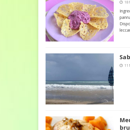
18
Ingre
panna
Dispo
lecca
Sab
11
Med
br