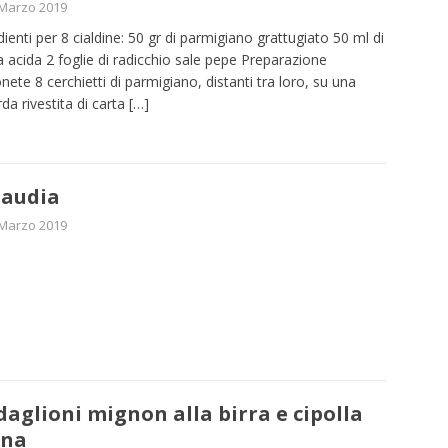
 Marzo 2019
dienti per 8 cialdine: 50 gr di parmigiano grattugiato 50 ml di
 acida 2 foglie di radicchio sale pepe Preparazione
nete 8 cerchietti di parmigiano, distanti tra loro, su una
rda rivestita di carta
[…]
audia
 Marzo 2019
aglioni mignon alla birra e cipolla
una