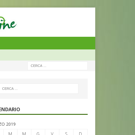
ENDARIO
O 2019
M
M
G
V
S
D