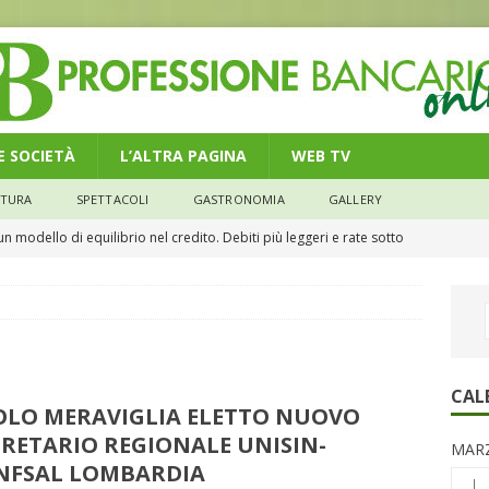
 E SOCIETÀ
L’ALTRA PAGINA
WEB TV
LTURA
SPETTACOLI
GASTRONOMIA
GALLERY
n modello di equilibrio nel credito. Debiti più leggeri e rate sotto
NOMIA
e il credito: più finanziamenti della media nazionale, ma rate e
CONOMIA
su num.16/2026 – Legge di Bilancio 2026 – Il nuovo limite di 5000
CAL
OLO MERAVIGLIA ELETTO NUOVO
remi in denaro, ma anche i benefit aziendali
DIRITTI E SOCIETÀ
RETARIO REGIONALE UNISIN-
MARZ
caregiver: la sfida quotidiana dell’assistenza tra ferie e rinunce
NFSAL LOMBARDIA
L