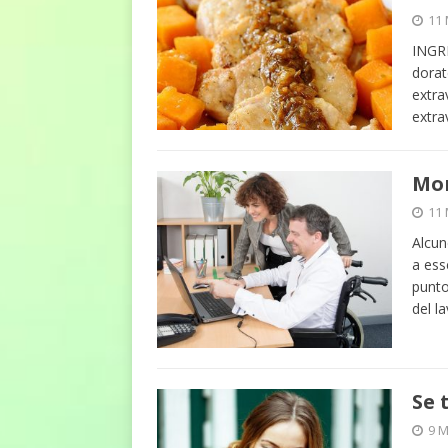
11
INGRE
dorat
extra
extra
Mon
11
Alcun
a ess
punto
del l
Se 
9 M