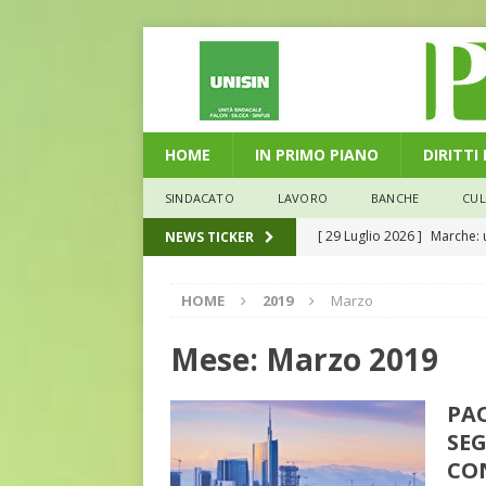
HOME
IN PRIMO PIANO
DIRITTI
SINDACATO
LAVORO
BANCHE
CU
[ 29 Luglio 2026 ]
Marche: u
NEWS TICKER
la media nazionale
ECO
HOME
2019
Marzo
[ 28 Luglio 2026 ]
L’Umbria 
debiti sono più leggeri
E
Mese:
Marzo 2019
[ 26 Luglio 2026 ]
Il Punto 
PA
euro riguarda, non solo i p
SEG
[ 6 Agosto 2026 ]
Estate e 
CO