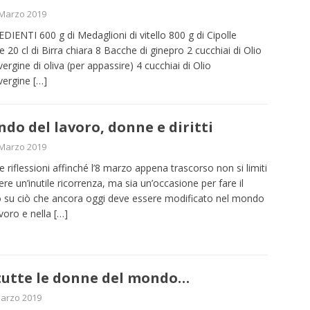
 Marzo 2019
DIENTI 600 g di Medaglioni di vitello 800 g di Cipolle
e 20 cl di Birra chiara 8 Bacche di ginepro 2 cucchiai di Olio
vergine di oliva (per appassire) 4 cucchiai di Olio
vergine
[…]
do del lavoro, donne e diritti
 Marzo 2019
e riflessioni affinché l’8 marzo appena trascorso non si limiti
ere un’inutile ricorrenza, ma sia un’occasione per fare il
 su ciò che ancora oggi deve essere modificato nel mondo
avoro e nella
[…]
tutte le donne del mondo…
arzo 2019