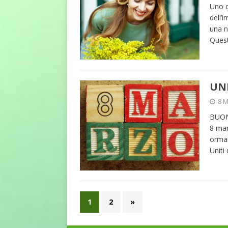
Uno d
dell’
una n
Quest
UNI
8 M
BUON 
8 mar
ormai
Uniti
1
2
»