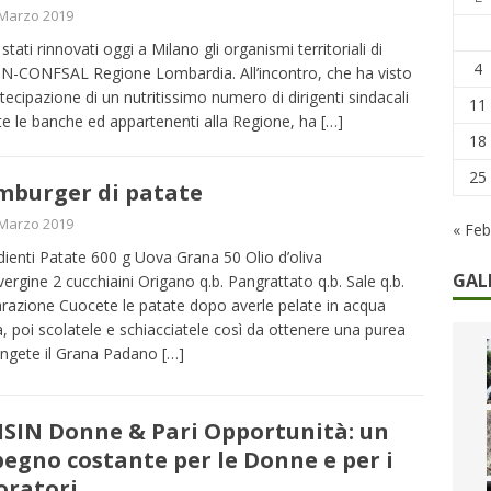
 Marzo 2019
he non cedono al tempo: i 46 anni della strage di Bologna
stati rinnovati oggi a Milano gli organismi territoriali di
4
N-CONFSAL Regione Lombardia. All’incontro, che ha visto
rtecipazione di un nutritissimo numero di dirigenti sindacali
11
tte le banche ed appartenenti alla Regione, ha
[…]
18
25
burger di patate
 Marzo 2019
« Feb
dienti Patate 600 g Uova Grana 50 Olio d’oliva
GAL
vergine 2 cucchiaini Origano q.b. Pangrattato q.b. Sale q.b.
razione Cuocete le patate dopo averle pelate in acqua
a, poi scolatele e schiacciatele così da ottenere una purea
ngete il Grana Padano
[…]
SIN Donne & Pari Opportunità: un
egno costante per le Donne e per i
oratori…