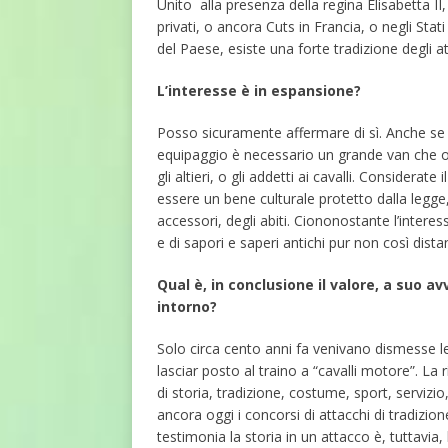
Unito alla presenza della regina Elisabetta II,
privati, o ancora Cuts in Francia, o negli Stat
del Paese, esiste una forte tradizione degli att
L’interesse è in espansione?
Posso sicuramente affermare di sì. Anche se è
equipaggio è necessario un grande van che osp
gli altieri, o gli addetti ai cavalli. Considera
essere un bene culturale protetto dalla legge, 
accessori, degli abiti. Ciononostante l’inter
e di sapori e saperi antichi pur non così distan
Qual è, in conclusione il valore, a suo a
intorno?
Solo circa cento anni fa venivano dismesse le
lasciar posto al traino a “cavalli motore”. La
di storia, tradizione, costume, sport, servizi
ancora oggi i concorsi di attacchi di tradiz
testimonia la storia in un attacco è, tuttavia,