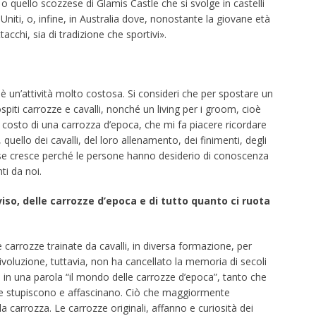
 o quello scozzese di Glamis Castle che si svolge in castelli
i Uniti, o, infine, in Australia dove, nonostante la giovane età
acchi, sia di tradizione che sportivi».
 un’attività molto costosa. Si consideri che per spostare un
iti carrozze e cavalli, nonché un living per i groom, cioè
te il costo di una carrozza d’epoca, che mi fa piacere ricordare
quello dei cavalli, del loro allenamento, dei finimenti, degli
esse cresce perché le persone hanno desiderio di conoscenza
ti da noi.
vviso, delle carrozze d’epoca e di tutto quanto ci ruota
 carrozze trainate da cavalli, in diversa formazione, per
 rivoluzione, tuttavia, non ha cancellato la memoria di secoli
o, in una parola “il mondo delle carrozze d’epoca”, tanto che
ione stupiscono e affascinano. Ciò che maggiormente
 la carrozza. Le carrozze originali, affanno e curiosità dei