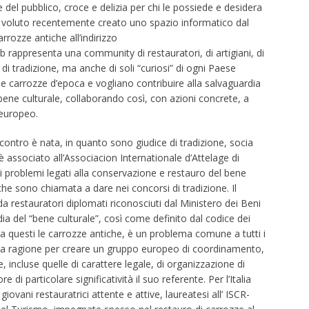
 e del pubblico, croce e delizia per chi le possiede e desidera
ho voluto recentemente creato uno spazio informatico dal
rozze antiche all’indirizzo
 rappresenta una community di restauratori, di artigiani, di
ci di tradizione, ma anche di soli “curiosi” di ogni Paese
e carrozze d’epoca e vogliano contribuire alla salvaguardia
o bene culturale, collaborando così, con azioni concrete, a
 europeo.
incontro è nata, in quanto sono giudice di tradizione, socia
è associato all’Associacion Internationale d’Attelage di
ui problemi legati alla conservazione e restauro del bene
 che sono chiamata a dare nei concorsi di tradizione. Il
a restauratori diplomati riconosciuti dal Ministero dei Beni
dia del “bene culturale”, così come definito dal codice dei
a questi le carrozze antiche, è un problema comune a tutti i
ima ragione per creare un gruppo europeo di coordinamento,
, incluse quelle di carattere legale, di organizzazione di
di particolare significatività il suo referente. Per l’Italia
ovani restauratrici attente e attive, laureatesi all’ ISCR-