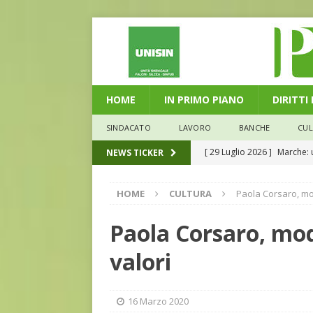
HOME
IN PRIMO PIANO
DIRITTI
SINDACATO
LAVORO
BANCHE
CU
[ 29 Luglio 2026 ]
Marche: u
NEWS TICKER
la media nazionale
ECO
HOME
CULTURA
Paola Corsaro, mo
[ 28 Luglio 2026 ]
L’Umbria 
debiti sono più leggeri
E
Paola Corsaro, mod
[ 26 Luglio 2026 ]
Il Punto 
valori
euro riguarda, non solo i p
[ 6 Agosto 2026 ]
Estate e 
16 Marzo 2020