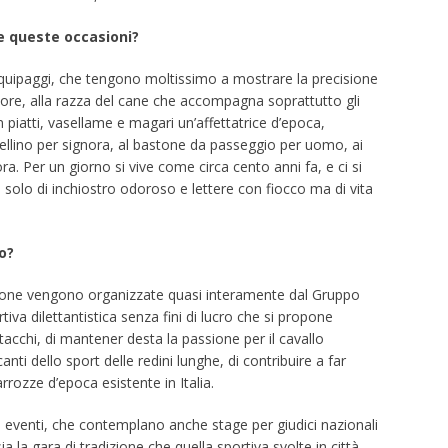
te queste occasioni?
equipaggi, che tengono moltissimo a mostrare la precisione
gnore, alla razza del cane che accompagna soprattutto gli
 piatti, vasellame e magari un’affettatrice d’epoca,
rellino per signora, al bastone da passeggio per uomo, ai
ora. Per un giorno si vive come circa cento anni fa, e ci si
 solo di inchiostro odoroso e lettere con fiocco ma di vita
o?
adizione vengono organizzate quasi interamente dal Gruppo
iva dilettantistica senza fini di lucro che si propone
attacchi, di mantener desta la passione per il cavallo
nti dello sport delle redini lunghe, di contribuire a far
rozze d’epoca esistente in Italia.
 eventi, che contemplano anche stage per giudici nazionali
ia la gara di tradizione che quella sportiva svolte in città