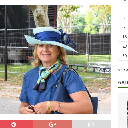
he non cedono al tempo: i 46 anni della strage di Bologna
2
9
16
23
30
« Feb
GAL