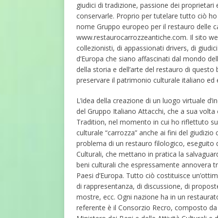
giudici di tradizione, passione dei proprietari
conservarle. Proprio per tutelare tutto ciò 
nome Gruppo europeo per il restauro delle car
www.restaurocarrozzeantiche.com. Il sito web
collezionisti, di appassionati drivers, di giudi
d’Europa che siano affascinati dal mondo dell
della storia e dell’arte del restauro di quest
preservare il patrimonio culturale italiano ed
L’idea della creazione di un luogo virtuale d’
del Gruppo Italiano Attacchi, che a sua volta 
Tradition, nel momento in cui ho riflettuto s
culturale “carrozza” anche ai fini del giudizio
problema di un restauro filologico, eseguito d
Culturali, che mettano in pratica la salvaguar
beni culturali che espressamente annovera tr
Paesi d’Europa. Tutto ciò costituisce un’ott
di rappresentanza, di discussione, di proposte
mostre, ecc. Ogni nazione ha in un restauratore 
referente è il Consorzio Recro, composto da gi