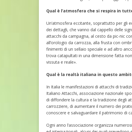
Qual è l’atmosfera che si respira in tut
Un’atmosfera eccitante, soprattutto per gli 
dei dettagli, che vanno dal cappello delle si
attacchi da campagna, al cesto da pic-nic con
all’orologio da carrozza, alla frusta con omb
finimenti di un sellaio speciale e ad altro anc
trova catapultati in una dimensione fatta non
vissuta e reale».
Qual è la realtà italiana in questo ambit
In Italia le manifestazioni di attacchi di tr
Italiano Attacchi, associazione nazionale sport
di diffondere la cultura e la tradizione degli 
carrozziere, di aumentare il numero dei pratica
conoscere e salvaguardare il patrimonio di car
Ogni anno l’associazione organizza numerosi
ed internazionali, alcuni dei quali prevedono s