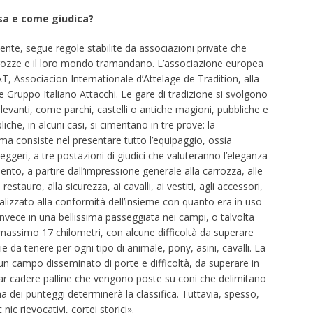
osa e come giudica?
lmente, segue regole stabilite da associazioni private che
arrozze e il loro mondo tramandano. L’associazione europea
T, Associacion Internationale d’Attelage de Tradition, alla
ne Gruppo Italiano Attacchi. Le gare di tradizione si svolgono
levanti, come parchi, castelli o antiche magioni, pubbliche e
iche, in alcuni casi, si cimentano in tre prove: la
rima consiste nel presentare tutto l’equipaggio, ossia
eggeri, a tre postazioni di giudici che valuteranno l’eleganza
nto, a partire dall’impressione generale alla carrozza, alle
stauro, alla sicurezza, ai cavalli, ai vestiti, agli accessori,
nalizzato alla conformità dell’insieme con quanto era in uso
invece in una bellissima passeggiata nei campi, o talvolta
e massimo 17 chilometri, con alcune difficoltà da superare
e da tenere per ogni tipo di animale, pony, asini, cavalli. La
 un campo disseminato di porte e difficoltà, da superare in
far cadere palline che vengono poste su coni che delimitano
a dei punteggi determinerà la classifica. Tuttavia, spesso,
ic rievocativi, cortei storici».