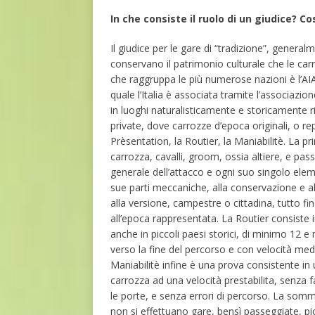
In che consiste il ruolo di un giudice? C
Il giudice per le gare di “tradizione”, genera
conservano il patrimonio culturale che le c
che raggruppa le più numerose nazioni è l’AIA
quale l’Italia è associata tramite l’associazio
in luoghi naturalisticamente e storicamente ri
private, dove carrozze d’epoca originali, o repl
Prèsentation, la Routier, la Maniabilitè. La p
carrozza, cavalli, groom, ossia altiere, e pass
generale dell’attacco e ogni suo singolo eleme
sue parti meccaniche, alla conservazione e al re
alla versione, campestre o cittadina, tutto fi
all’epoca rappresentata. La Routier consiste 
anche in piccoli paesi storici, di minimo 12 
verso la fine del percorso e con velocità medi
Maniabilitè infine è una prova consistente in
carrozza ad una velocità prestabilita, senza 
le porte, e senza errori di percorso. La somm
non si effettuano gare, bensì passeggiate, pic n