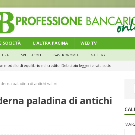
 E SOCIETÀ
L’ALTRA PAGINA
WEB TV
LTURA
SPETTACOLI
GASTRONOMIA
GALLERY
n modello di equilibrio nel credito. Debiti più leggeri e rate sotto
NOMIA
derna paladina di antichi valori
e il credito: più finanziamenti della media nazionale, ma rate e
CONOMIA
erna paladina di antichi
su num.16/2026 – Legge di Bilancio 2026 – Il nuovo limite di 5000
CAL
remi in denaro, ma anche i benefit aziendali
DIRITTI E SOCIETÀ
MARZ
caregiver: la sfida quotidiana dell’assistenza tra ferie e rinunce
L