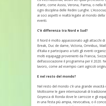
d’arte, come Assisi, Verona, Parma, o nella Re
ogni disciplina delle Redini Lunghe. L’Associ
ai soci aspetti e realtà legate al mondo della t
eventi.
C’è differenza tra Nord e Sud?
Il Nord è molto appassionato agli attacchi di
Break, Duc de dame, Victoria, Omnibus, Mail 
d’Italia e partecipano a tutti gli eventi organ
molti equipaggi provenienti da Francia, Svizze
dell’associazione il programma per il 2020. Nel
lavoro, come ad esempio carri agricoli origina
E nel resto del mondo?
Nel resto del mondo c’è una grande vivacità di 
Moltissime le gare internazionali di tradizione 
Goyesca di Ronda dove le carrozze e gli equip
in una festa più ampia, rievocativa, o il con