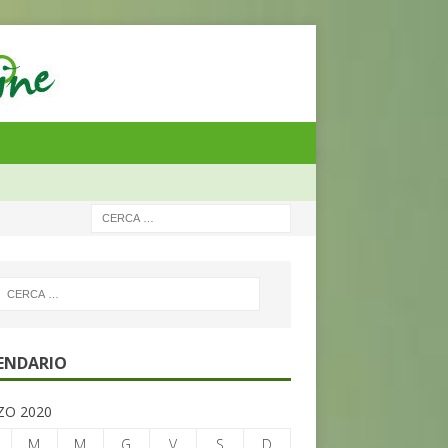
ENDARIO
O 2020
M
M
G
V
S
D