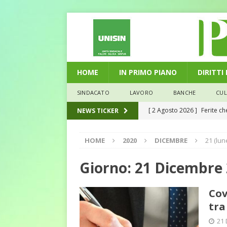
HOME
IN PRIMO PIANO
DIRITTI
SINDACATO
LAVORO
BANCHE
CU
[ 2 Agosto 2026 ]
Ferite c
NEWS TICKER
L'ALTRA PAGINA
HOME
2020
DICEMBRE
21 (lun
[ 29 Luglio 2026 ]
Marche: u
la media nazionale
ECO
Giorno:
21 Dicembre
[ 28 Luglio 2026 ]
L’Umbria 
Cov
debiti sono più leggeri
E
tra
[ 26 Luglio 2026 ]
Il Punto 
21 