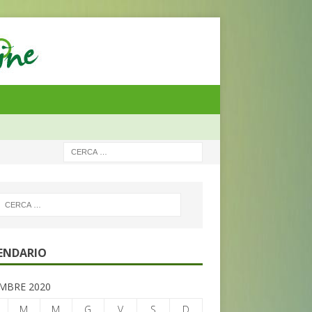
ENDARIO
MBRE 2020
M
M
G
V
S
D