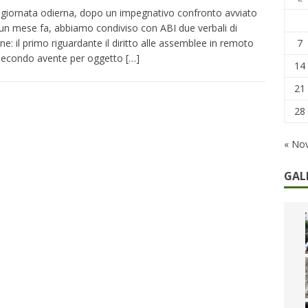
remi in denaro, ma anche i benefit aziendali
DIRITTI E SOCIETÀ
 giornata odierna, dopo un impegnativo confronto avviato
 un mese fa, abbiamo condiviso con ABI due verbali di
caregiver: la sfida quotidiana dell’assistenza tra ferie e rinunce
7
one: il primo riguardante il diritto alle assemblee in remoto
 secondo avente per oggetto
[…]
14
21
28
« No
GAL