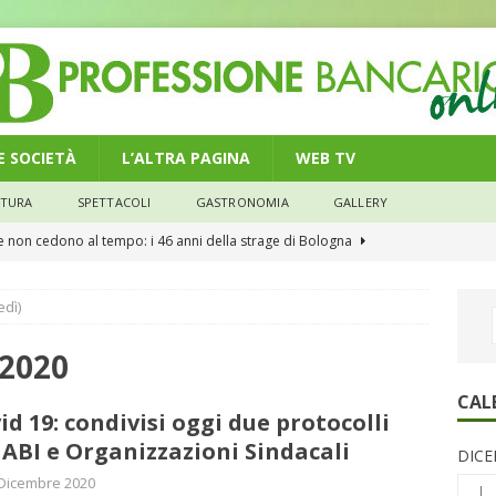
 E SOCIETÀ
L’ALTRA PAGINA
WEB TV
LTURA
SPETTACOLI
GASTRONOMIA
GALLERY
he non cedono al tempo: i 46 anni della strage di Bologna
edì)
n modello di equilibrio nel credito. Debiti più leggeri e rate sotto
NOMIA
 2020
e il credito: più finanziamenti della media nazionale, ma rate e
CAL
id 19: condivisi oggi due protocolli
CONOMIA
 ABI e Organizzazioni Sindacali
DICE
su num.16/2026 – Legge di Bilancio 2026 – Il nuovo limite di 5000
Dicembre 2020
L