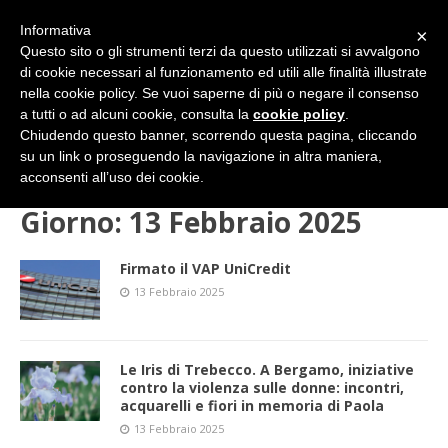
Informativa
×
Questo sito o gli strumenti terzi da questo utilizzati si avvalgono
di cookie necessari al funzionamento ed utili alle finalità illustrate
nella cookie policy. Se vuoi saperne di più o negare il consenso
a tutti o ad alcuni cookie, consulta la
cookie policy
.
Chiudendo questo banner, scorrendo questa pagina, cliccando
su un link o proseguendo la navigazione in altra maniera,
HOME
2025
FEBBRAIO
13 (giovedì)
acconsenti all’uso dei cookie.
Giorno:
13 Febbraio 2025
Firmato il VAP UniCredit
13 Febbraio 2025
Le Iris di Trebecco. A Bergamo, iniziative
contro la violenza sulle donne: incontri,
acquarelli e fiori in memoria di Paola
13 Febbraio 2025