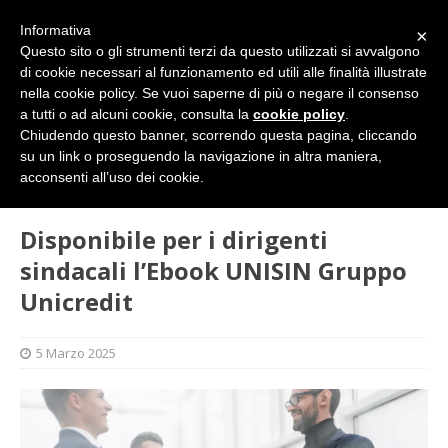
Informativa
×
Questo sito o gli strumenti terzi da questo utilizzati si avvalgono
di cookie necessari al funzionamento ed utili alle finalità illustrate
nella cookie policy. Se vuoi saperne di più o negare il consenso
a tutti o ad alcuni cookie, consulta la
cookie policy
.
Chiudendo questo banner, scorrendo questa pagina, cliccando
su un link o proseguendo la navigazione in altra maniera,
HOME
SINDACATO
Disponibile per i dirigenti sindacali
acconsenti all’uso dei cookie.
l’Ebook UNISIN Gruppo Unicredit
Disponibile per i dirigenti
sindacali l’Ebook UNISIN Gruppo
Unicredit
5 Marzo 2025