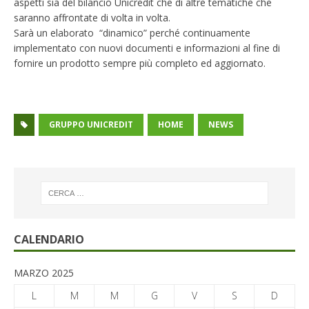
aspetti sia del bilancio Unicredit che di altre tematiche che
saranno affrontate di volta in volta.
Sarà un elaborato “dinamico” perché continuamente
implementato con nuovi documenti e informazioni al fine di
fornire un prodotto sempre più completo ed aggiornato.
GRUPPO UNICREDIT
HOME
NEWS
CALENDARIO
MARZO 2025
L
M
M
G
V
S
D