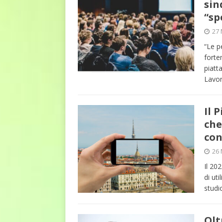
sin
“sp
27 
“Le p
forte
piatt
Lavor
Il 
che
con
26 
Il 20
di uti
studi
Olt