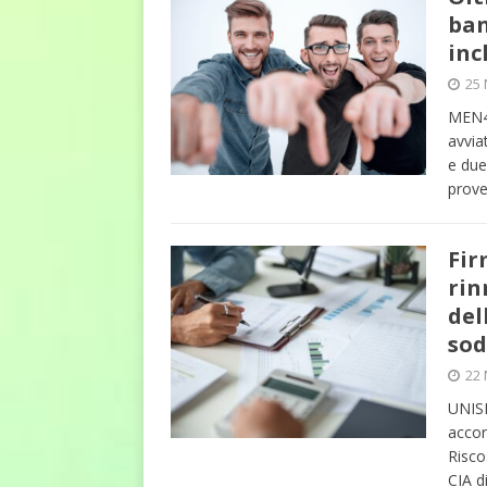
ban
inc
25 
MEN4D
avvia
e due
prove
Fir
rin
del
sod
22 
UNISI
accor
Risco
CIA d