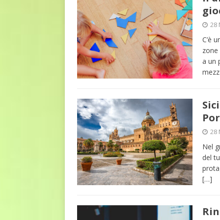
gio
28 
C’è u
zone 
a un p
mez
Sic
Por
28 
Nel g
del t
prota
[…]
Rin