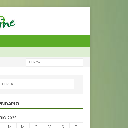
ENDARIO
IO 2026
M
M
G
V
S
D