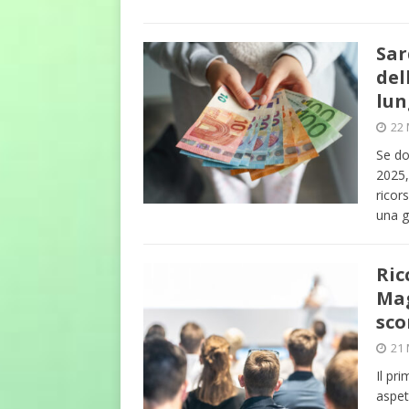
Sar
del
lun
22 
Se do
2025,
ricors
una g
Ric
Mag
sco
21 
Il pr
aspet