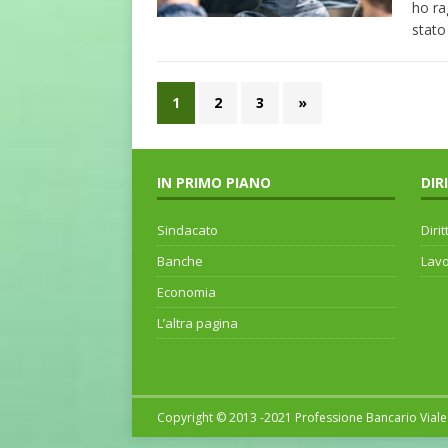
ho ra
stato
1
2
3
»
IN PRIMO PIANO
DIR
Sindacato
Dirit
Banche
Lav
Economia
L’altra pagina
Copyright © 2013 -2021 Professione Bancario Viale 