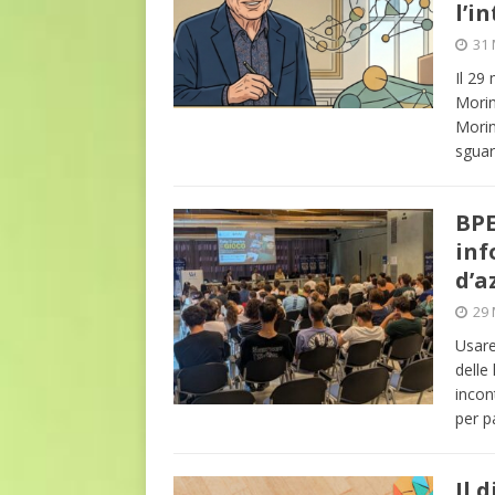
l’i
DIRITTI E SOCIETÀ
31 
[ 2 Agosto 2026 ]
Ferite c
Il 29
L'ALTRA PAGINA
Morin
Morin
sguar
BPE
inf
d’a
29 
Usare
delle
incon
per p
Il 