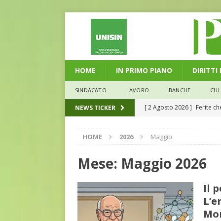
HOME
IN PRIMO PIANO
DIRITTI
SINDACATO
LAVORO
BANCHE
CU
[ 29 Luglio 2026 ]
Marche: u
NEWS TICKER
la media nazionale
ECO
HOME
2026
Maggio
[ 28 Luglio 2026 ]
L’Umbria 
debiti sono più leggeri
E
Mese:
Maggio 2026
[ 26 Luglio 2026 ]
Il Punto 
Il 
euro riguarda, non solo i p
L’e
[ 6 Agosto 2026 ]
Estate e 
Mor