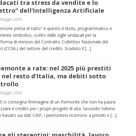
dacati tra stress da vendite e lo
ettro” dell’Intelligenza Artificiale
Maggio 2026
ersone prima di tutto” è questo il titolo, programmatico e
mente simbolico, scelto dalle sigle sindacali per la
aforma di rinnovo del Contratto Collettivo Nazionale del
o (CCNL) del settore del credito. Scaduto il
[…]
Piemonte a rate: nel 2025 più prestiti
 nel resto d’Italia, ma debiti sotto
trollo
Maggio 2026
25 ci consegna l’immagine di un Piemonte che non ha paura
lizzare il credito per i propri progetti di vita. Secondo l’ultimo
o basato sui dati CRIF, i piemontesi ricorrono a prestiti e
[…]
re gli stereotipi: maschilità, lavoro