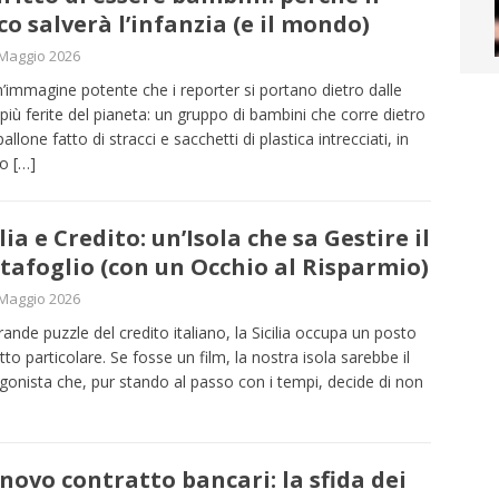
co salverà l’infanzia (e il mondo)
Maggio 2026
n’immagine potente che i reporter si portano dietro dalle
più ferite del pianeta: un gruppo di bambini che corre dietro
allone fatto di stracci e sacchetti di plastica intrecciati, in
zo
[…]
ilia e Credito: un’Isola che sa Gestire il
tafoglio (con un Occhio al Risparmio)
Maggio 2026
rande puzzle del credito italiano, la Sicilia occupa un posto
utto particolare. Se fosse un film, la nostra isola sarebbe il
gonista che, pur stando al passo con i tempi, decide di non
novo contratto bancari: la sfida dei