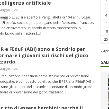
ntelligenza artificiale
Maggio 2026
he non cedono al tempo: i 46 anni della strage di Bologna
4
 maggio 2026 si è spento a Parigi, all’età di 104 anni, Edgar
. Filosofo, sociologo e partigiano della Resistenza francese,
11
 ha attraversato un secolo di storia mantenendo lo
18
do lucido sulle fratture
[…]
25
R e FEduF (ABI) sono a Sondrio per
« Apr
ormare i giovani sui rischi del gioco
zzardo.
GAL
Maggio 2026
 l’educazione finanziaria come strumento di prevenzione
 ludopatie: è con questo obiettivo che BPER e la FEduF (ABI)
trano gli studenti delle scuole secondarie di secondo grado
arlare di prevenzione del gioco d’azzardo,
[…]
diritto di essere bambini: perché il