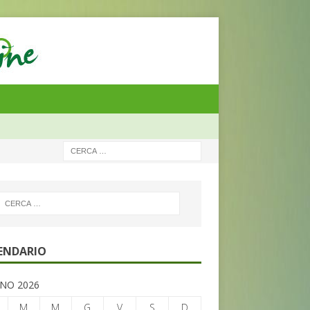
ENDARIO
NO 2026
M
M
G
V
S
D