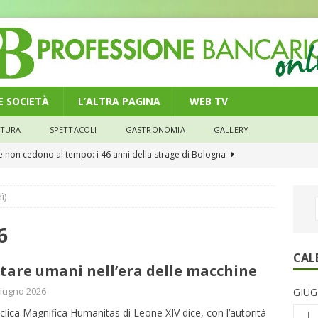
 E SOCIETÀ
L’ALTRA PAGINA
WEB TV
LTURA
SPETTACOLI
GASTRONOMIA
GALLERY
he non cedono al tempo: i 46 anni della strage di Bologna
ì)
n modello di equilibrio nel credito. Debiti più leggeri e rate sotto
NOMIA
6
e il credito: più finanziamenti della media nazionale, ma rate e
CAL
tare umani nell’era delle macchine
CONOMIA
iugno 2026
GIUG
su num.16/2026 – Legge di Bilancio 2026 – Il nuovo limite di 5000
iclica Magnifica Humanitas di Leone XIV dice, con l’autorità
L