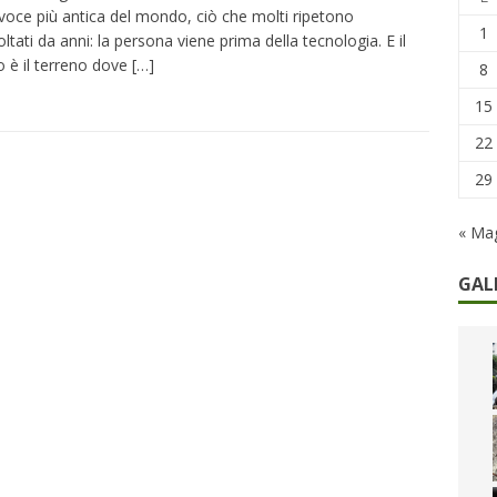
remi in denaro, ma anche i benefit aziendali
DIRITTI E SOCIETÀ
 voce più antica del mondo, ciò che molti ripetono
1
oltati da anni: la persona viene prima della tecnologia. E il
caregiver: la sfida quotidiana dell’assistenza tra ferie e rinunce
o è il terreno dove
[…]
8
15
22
29
« Ma
GAL