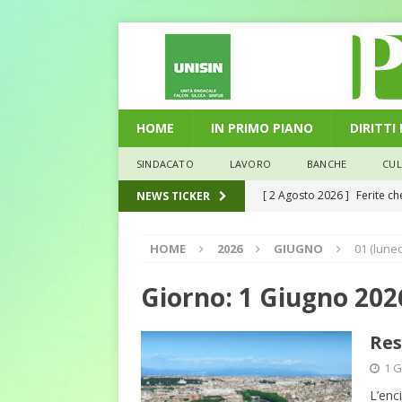
HOME
IN PRIMO PIANO
DIRITTI
SINDACATO
LAVORO
BANCHE
CU
[ 2 Agosto 2026 ]
Ferite c
NEWS TICKER
L'ALTRA PAGINA
HOME
2026
GIUGNO
01 (luned
[ 29 Luglio 2026 ]
Marche: u
la media nazionale
ECO
Giorno:
1 Giugno 202
[ 28 Luglio 2026 ]
L’Umbria 
Res
debiti sono più leggeri
E
1 G
[ 26 Luglio 2026 ]
Il Punto 
L’enc