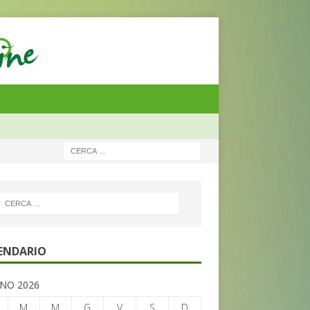
ENDARIO
NO 2026
M
M
G
V
S
D