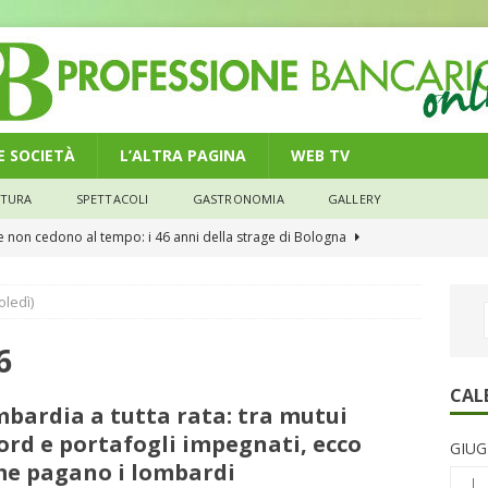
 E SOCIETÀ
L’ALTRA PAGINA
WEB TV
LTURA
SPETTACOLI
GASTRONOMIA
GALLERY
he non cedono al tempo: i 46 anni della strage di Bologna
n modello di equilibrio nel credito. Debiti più leggeri e rate sotto
NOMIA
oledì)
e il credito: più finanziamenti della media nazionale, ma rate e
6
CONOMIA
CAL
su num.16/2026 – Legge di Bilancio 2026 – Il nuovo limite di 5000
bardia a tutta rata: tra mutui
remi in denaro, ma anche i benefit aziendali
DIRITTI E SOCIETÀ
ord e portafogli impegnati, ecco
GIUG
e pagano i lombardi
caregiver: la sfida quotidiana dell’assistenza tra ferie e rinunce
L