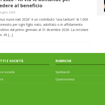
edere al beneficio
iugno 2026
onus nuovi nati 2026” è un contributo “una tantum” di 1.000
previsto per ogni figlio nato, adottato o in affidamento
ottivo dal primo gennaio al 31 dicembre 2026. La circolare
n. 45
[…]
ITTI E SOCIETÀ
RUBRICHE
ti e società
Spettacoli
oro
Gastronomia