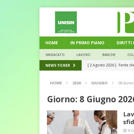
HOME
IN PRIMO PIANO
DIRITTI
SINDACATO
LAVORO
BANCHE
CU
[ 2 Agosto 2026 ]
Ferite c
NEWS TICKER
L'ALTRA PAGINA
HOME
2026
GIUGNO
08 (luned
[ 29 Luglio 2026 ]
Marche: u
la media nazionale
ECO
Giorno:
8 Giugno 202
[ 28 Luglio 2026 ]
L’Umbria 
Lav
debiti sono più leggeri
E
sfi
[ 26 Luglio 2026 ]
Il Punto 
8 G