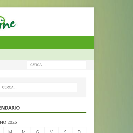
ENDARIO
NO 2026
M
M
G
V
S
D