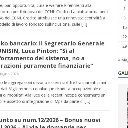
remi in denaro, ma anche i benefit aziendali
DIRITTI E SOCIETÀ
, pari opportunità, cura e welfare Riferimenti alla
1
aforma per il rinnovo del CCNL Credito La piattaforma per il
caregiver: la sfida quotidiana dell’assistenza tra ferie e rinunce
8
vo del CCNL Credito attribuisce una rinnovata centralità a
dello di lavoro fondato sull’inclusione, sulle
[…]
15
22
iko bancario: il Segretario Generale
29
UNISIN, Luca Pinton: “Sì al
forzamento del sistema, no a
« Ma
razioni puramente finanziarie”
GAL
iugno 2026
ro le aggregazioni devono esserci solidi e trasparenti piani
triali. Vigileremo su qualunque ricaduta occupazionale e
si di mobilità” Alla luce delle recenti notizie concernenti un
bile assetto di integrazione di Mps da parte di
[…]
punto su num.12/2026 – Bonus nuovi
i 2026 – Al via le domande per