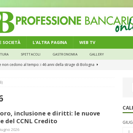
 E SOCIETÀ
L’ALTRA PAGINA
WEB TV
LTURA
SPETTACOLI
GASTRONOMIA
GALLERY
he non cedono al tempo: i 46 anni della strage di Bologna
ì)
n modello di equilibrio nel credito. Debiti più leggeri e rate sotto
NOMIA
6
e il credito: più finanziamenti della media nazionale, ma rate e
CAL
oro, inclusione e diritti: le nuove
CONOMIA
de del CCNL Credito
GIUG
su num.16/2026 – Legge di Bilancio 2026 – Il nuovo limite di 5000
iugno 2026
L