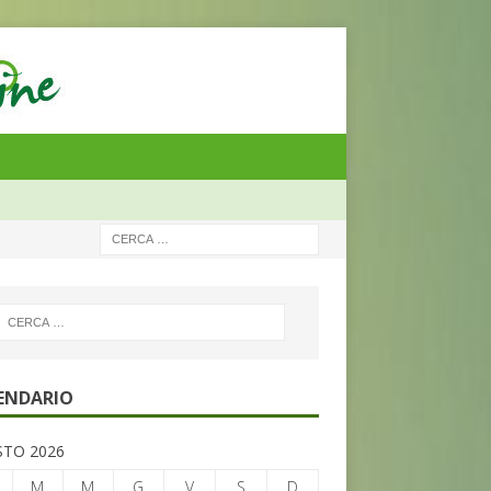
ENDARIO
TO 2026
M
M
G
V
S
D