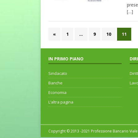
prese
[…]
«
1
…
9
10
11
IN PRIMO PIANO
DIR
Sindacato
Dirit
Banche
Lav
Economia
L’altra pagina
Copyright © 2013 -2021 Professione Bancario Viale 