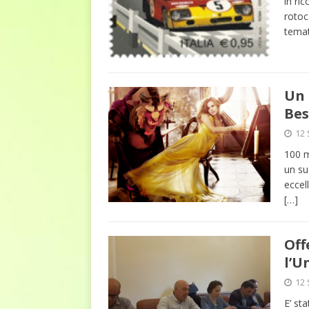
in ri
rotoc
temat
Un 
Bes
12 
100 m
un su
eccel
[…]
Off
l’U
12 
E’ sta