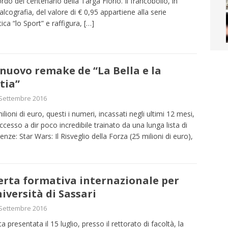
cordo del centenario della Targa Florio. Il francobollo, in
alcografia, del valore di € 0,95 appartiene alla serie
ica “lo Sport” e raffigura,
[…]
nuovo remake de “La Bella e la
tia”
Settembre 2016
ilioni di euro, questi i numeri, incassati negli ultimi 12 mesi,
ccesso a dir poco incredibile trainato da una lunga lista di
lenze: Star Wars: Il Risveglio della Forza (25 milioni di euro),
erta formativa internazionale per
niversità di Sassari
Settembre 2016
ta presentata il 15 luglio, presso il rettorato di facoltà, la