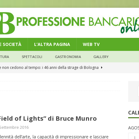
 E SOCIETÀ
L’ALTRA PAGINA
WEB TV
LTURA
SPETTACOLI
GASTRONOMIA
GALLERY
he non cedono al tempo: i 46 anni della strage di Bologna
n modello di equilibrio nel credito. Debiti più leggeri e rate sotto
NOMIA
e il credito: più finanziamenti della media nazionale, ma rate e
CAL
“Field of Lights” di Bruce Munro
CONOMIA
Settembre 2016
AGOS
su num.16/2026 – Legge di Bilancio 2026 – Il nuovo limite di 5000
lennità dell’arte, la capacità di impressionare e lasciare
L