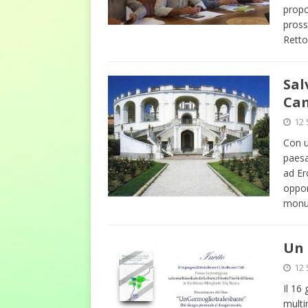
propo
pross
Retto
Sal
Ca
12 
Con u
paesa
ad Er
opport
monu
Un 
12 
Il 16
multi