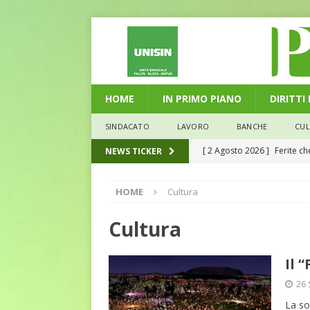
HOME
IN PRIMO PIANO
DIRITTI
SINDACATO
LAVORO
BANCHE
CU
[ 2 Agosto 2026 ]
Ferite c
NEWS TICKER
L'ALTRA PAGINA
HOME
Cultura
[ 29 Luglio 2026 ]
Marche: u
la media nazionale
ECO
Cultura
[ 28 Luglio 2026 ]
L’Umbria 
Il 
debiti sono più leggeri
E
26 
[ 26 Luglio 2026 ]
Il Punto 
La so