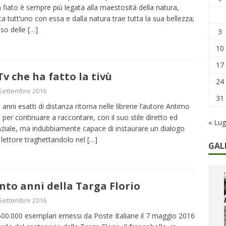
remi in denaro, ma anche i benefit aziendali
DIRITTI E SOCIETÀ
 fiato è sempre più legata alla maestosità della natura,
ta tutt’uno con essa e dalla natura trae tutta la sua bellezza;
caregiver: la sfida quotidiana dell’assistenza tra ferie e rinunce
caso delle
[…]
3
10
17
Tv che ha fatto la tivù
24
Settembre 2016
31
 anni esatti di distanza ritorna nelle librerie l’autore Antimo
 per continuare a raccontare, con il suo stile diretto ed
« Lug
ziale, ma indubbiamente capace di instaurare un dialogo
l lettore traghettandolo nel
[…]
GAL
ento anni della Targa Florio
Settembre 2016
00.000 esemplari emessi da Poste Italiane il 7 maggio 2016