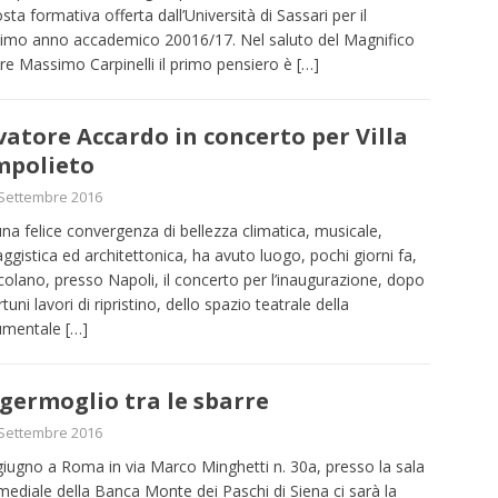
sta formativa offerta dall’Università di Sassari per il
imo anno accademico 20016/17. Nel saluto del Magnifico
re Massimo Carpinelli il primo pensiero è
[…]
vatore Accardo in concerto per Villa
mpolieto
Settembre 2016
na felice convergenza di bellezza climatica, musicale,
ggistica ed architettonica, ha avuto luogo, pochi giorni fa,
colano, presso Napoli, il concerto per l’inaugurazione, dopo
uni lavori di ripristino, dello spazio teatrale della
mentale
[…]
germoglio tra le sbarre
Settembre 2016
 giugno a Roma in via Marco Minghetti n. 30a, presso la sala
mediale della Banca Monte dei Paschi di Siena ci sarà la