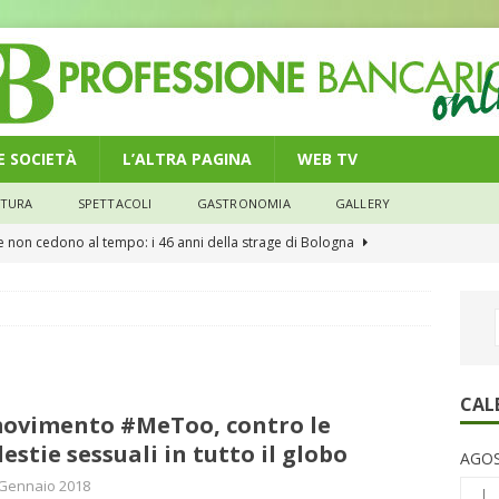
 E SOCIETÀ
L’ALTRA PAGINA
WEB TV
LTURA
SPETTACOLI
GASTRONOMIA
GALLERY
he non cedono al tempo: i 46 anni della strage di Bologna
n modello di equilibrio nel credito. Debiti più leggeri e rate sotto
NOMIA
e il credito: più finanziamenti della media nazionale, ma rate e
CAL
movimento #MeToo, contro le
CONOMIA
estie sessuali in tutto il globo
AGOS
su num.16/2026 – Legge di Bilancio 2026 – Il nuovo limite di 5000
 Gennaio 2018
L