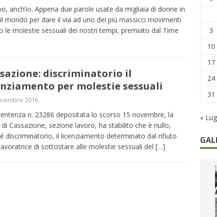
remi in denaro, ma anche i benefit aziendali
DIRITTI E SOCIETÀ
o, anch’io. Appena due parole usate da migliaia di donne in
 il mondo per dare il via ad uno dei più massicci movimenti
caregiver: la sfida quotidiana dell’assistenza tra ferie e rinunce
3
o le molestie sessuali dei nostri tempi, premiato dal Time
10
17
sazione: discriminatorio il
24
enziamento per molestie sessuali
31
icembre 2016
entenza n. 23286 depositata lo scorso 15 novembre, la
« Lug
 di Cassazione, sezione lavoro, ha stabilito che è nullo,
é discriminatorio, il licenziamento determinato dal rifiuto
GAL
 lavoratrice di sottostare alle molestie sessuali del
[…]