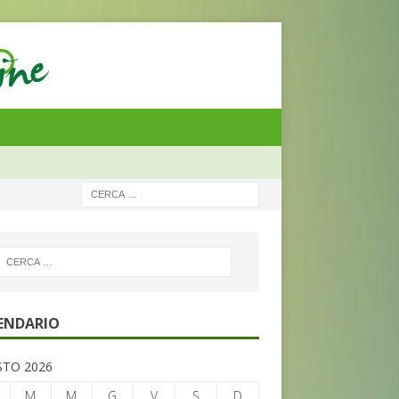
ENDARIO
TO 2026
M
M
G
V
S
D