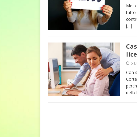
euro riguarda, non solo i p
Me to
tutto
[ 6 Agosto 2026 ]
Estate e 
contr
DIRITTI E SOCIETÀ
[…]
Cas
lic
5 D
Con s
Corte
perch
della