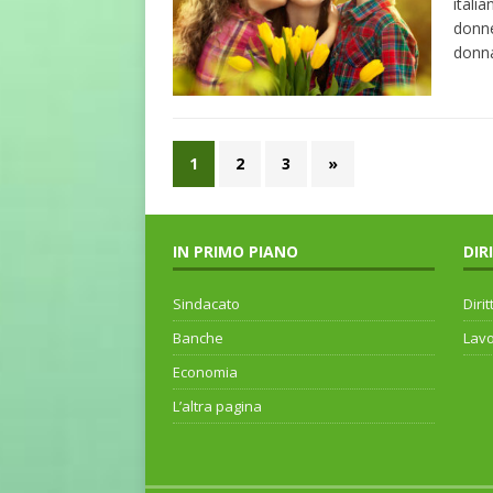
itali
donne
donna
1
2
3
»
IN PRIMO PIANO
DIR
Sindacato
Dirit
Banche
Lav
Economia
L’altra pagina