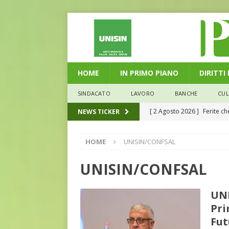
HOME
IN PRIMO PIANO
DIRITTI
SINDACATO
LAVORO
BANCHE
CU
[ 2 Agosto 2026 ]
Ferite c
NEWS TICKER
L'ALTRA PAGINA
HOME
UNISIN/CONFSAL
[ 29 Luglio 2026 ]
Marche: u
la media nazionale
ECO
UNISIN/CONFSAL
[ 28 Luglio 2026 ]
L’Umbria 
UNI
debiti sono più leggeri
E
Pri
[ 26 Luglio 2026 ]
Il Punto 
Fut