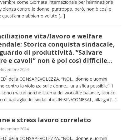
vembre come Giornata Internazionale per l’eliminazione
 violenza contro le donne, purtroppo, però, non è così e
e quest’anno abbiamo voluto
[…]
ciliazione vita/lavoro e welfare
endale: Storica conquista sindacale,
guardo di produttività. “Salvare
re e cavoli” non è poi così difficile…
 Novembre 2024
NEDÌ della CONSAPEVOLEZZA. “NOI… donne e uomini
me contro la violenza sulle donne… una sfida possibile”. I
 sono maturi perché il tema del work-life balance, storico
lo di battaglia del sindacato UNISIN/CONFSAL, allarghi
[…]
ne e stress lavoro correlato
 Novembre 2024
NEDÌ della CONSAPEVOLEZZA. “NOI… donne e uomini