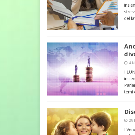
insie
stres
del l
Anc
div
4 
I LU
insie
Parla
temi 
Dis
29
I Ven