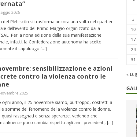
ernata”
remi in denaro, ma anche i benefit aziendali
DIRITTI E SOCIETÀ
aggio 2026
caregiver: la sfida quotidiana dell’assistenza tra ferie e rinunce
3
a del Plebiscito si trasforma ancora una volta nel quartier
ale dell’evento del Primo Maggio organizzato dalla
10
AL. Per la nona edizione della sua manifestazione
17
nale, infatti, la Confederazione autonoma ha scelto
amente il capoluogo
[…]
24
31
novembre: sensibilizzazione e azioni
« Lug
crete contro la violenza contro le
nne
GAL
 Novembre 2025
ogni anno, il 25 novembre siamo, purtroppo, costretti a
e le somme del fenomeno della violenza contro le donne,
 quasi rassegnati e senza speranze, vedendo che
nzialmente poco cambia rispetto agli anni precedenti,
[…]