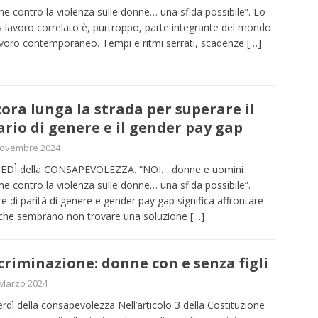
me contro la violenza sulle donne… una sfida possibile”. Lo
s lavoro correlato è, purtroppo, parte integrante del mondo
avoro contemporaneo. Tempi e ritmi serrati, scadenze
[…]
ora lunga la strada per superare il
ario di genere e il gender pay gap
Novembre 2024
NEDÌ della CONSAPEVOLEZZA. “NOI… donne e uomini
me contro la violenza sulle donne… una sfida possibile”.
re di parità di genere e gender pay gap significa affrontare
che sembrano non trovare una soluzione
[…]
criminazione: donne con e senza figli
 Marzo 2024
erdì della consapevolezza Nell’articolo 3 della Costituzione