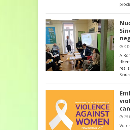
procl
Nuo
Sin
neg
9 D
A Rom
dicem
reali
Sinda
Emi
vio
cam
25
Vorre