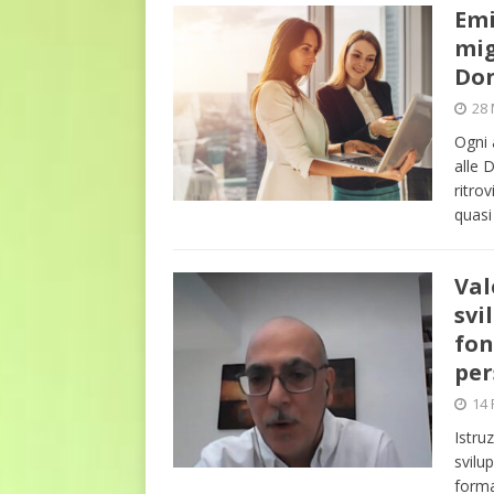
Emi
mig
Do
28
Ogni 
alle 
ritro
quas
Val
svi
fon
per
14 
Istru
svilu
forma