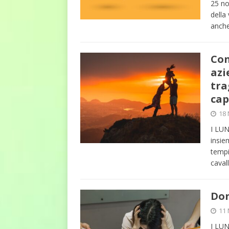
25 no
della
anch
Con
azi
tra
cap
18
I LU
insie
tempi
caval
Don
11
I LU