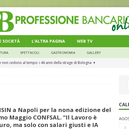
 E SOCIETÀ
L’ALTRA PAGINA
WEB TV
LTURA
SPETTACOLI
GASTRONOMIA
GALLERY
he non cedono al tempo: i 46 anni della strage di Bologna
n modello di equilibrio nel credito. Debiti più leggeri e rate sotto
NOMIA
e il credito: più finanziamenti della media nazionale, ma rate e
CAL
SIN a Napoli per la nona edizione del
CONOMIA
mo Maggio CONFSAL. “Il Lavoro è
AGOS
su num.16/2026 – Legge di Bilancio 2026 – Il nuovo limite di 5000
uro, ma solo con salari giusti e IA
L