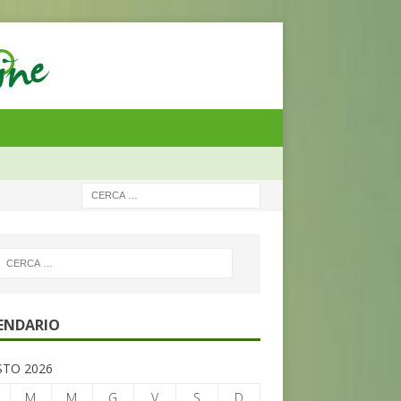
ENDARIO
TO 2026
M
M
G
V
S
D