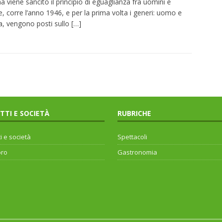
ana viene sancito il principio di eguaglianza fra uomini e
, corre l’anno 1946, e per la prima volta i generi: uomo e
, vengono posti sullo
[…]
ITTI E SOCIETÀ
RUBRICHE
ti e società
Spettacoli
oro
Gastronomia