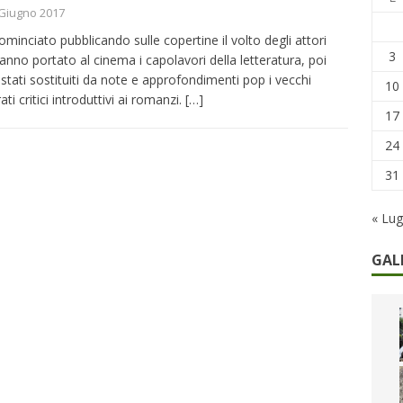
remi in denaro, ma anche i benefit aziendali
DIRITTI E SOCIETÀ
Giugno 2017
caregiver: la sfida quotidiana dell’assistenza tra ferie e rinunce
cominciato pubblicando sulle copertine il volto degli attori
3
anno portato al cinema i capolavori della letteratura, poi
stati sostituiti da note e approfondimenti pop i vecchi
10
ti critici introduttivi ai romanzi.
[…]
17
24
31
« Lug
GAL