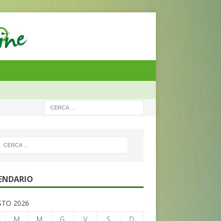
ENDARIO
TO 2026
M
M
G
V
S
D