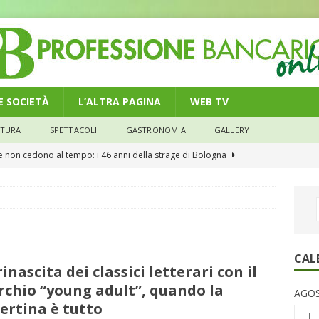
 E SOCIETÀ
L’ALTRA PAGINA
WEB TV
LTURA
SPETTACOLI
GASTRONOMIA
GALLERY
he non cedono al tempo: i 46 anni della strage di Bologna
n modello di equilibrio nel credito. Debiti più leggeri e rate sotto
NOMIA
e il credito: più finanziamenti della media nazionale, ma rate e
CAL
rinascita dei classici letterari con il
CONOMIA
chio “young adult”, quando la
AGOS
su num.16/2026 – Legge di Bilancio 2026 – Il nuovo limite di 5000
ertina è tutto
L