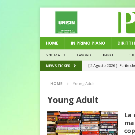
HOME
IN PRIMO PIANO
DIRITTI
SINDACATO
LAVORO
BANCHE
CU
[ 2 Agosto 2026 ]
Ferite c
NEWS TICKER
L'ALTRA PAGINA
HOME
Young Adult
[ 29 Luglio 2026 ]
Marche: u
la media nazionale
ECO
Young Adult
[ 28 Luglio 2026 ]
L’Umbria 
La 
debiti sono più leggeri
E
mar
[ 26 Luglio 2026 ]
Il Punto 
cop