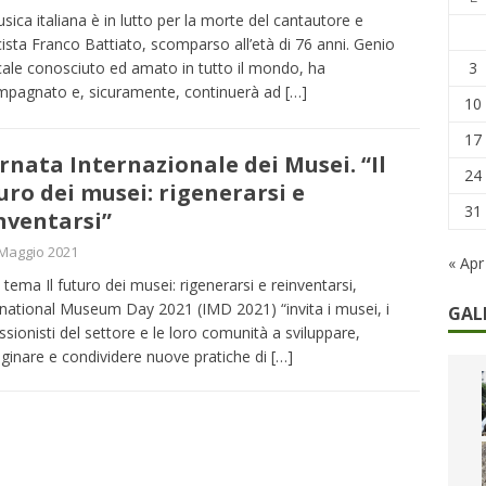
sica italiana è in lutto per la morte del cantautore e
ista Franco Battiato, scomparso all’età di 76 anni. Genio
3
ale conosciuto ed amato in tutto il mondo, ha
pagnato e, sicuramente, continuerà ad
[…]
10
17
rnata Internazionale dei Musei. “Il
24
uro dei musei: rigenerarsi e
31
nventarsi”
Maggio 2021
« Apr
l tema Il futuro dei musei: rigenerarsi e reinventarsi,
ernational Museum Day 2021 (IMD 2021) “invita i musei, i
GAL
ssionisti del settore e le loro comunità a sviluppare,
inare e condividere nuove pratiche di
[…]