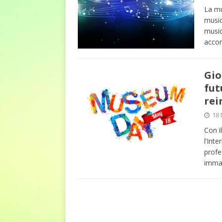
La mu
DIRITTI E SOCIETÀ
music
music
accom
Gio
fut
rei
18 
Con i
l’Int
profe
immag