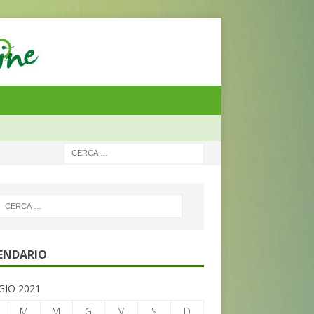
ENDARIO
IO 2021
M
M
G
V
S
D