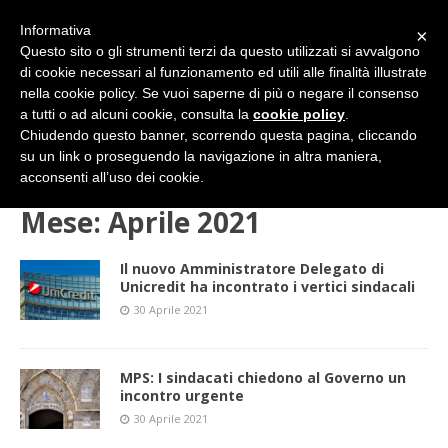
Informativa
×
Questo sito o gli strumenti terzi da questo utilizzati si avvalgono
di cookie necessari al funzionamento ed utili alle finalità illustrate
nella cookie policy. Se vuoi saperne di più o negare il consenso
a tutti o ad alcuni cookie, consulta la
cookie policy
.
Chiudendo questo banner, scorrendo questa pagina, cliccando
su un link o proseguendo la navigazione in altra maniera,
HOME
2021
Aprile
acconsenti all’uso dei cookie.
Mese:
Aprile 2021
Il nuovo Amministratore Delegato di
Unicredit ha incontrato i vertici sindacali
30 Aprile 2021
MPS: I sindacati chiedono al Governo un
incontro urgente
30 Aprile 2021