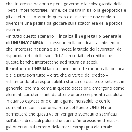
che l’interesse nazionale per il governo è la salvaguardia della
libertà imprenditoriale. Infine, c’è chi tira in ballo la geopolitica e
gli asset russi, portando questo c.d. interesse nazionale a
diventare una pedina da giocare sulla scacchiera della politica
estera».
«In tutto questo scenario –
incalza il Segretario Generale
di UNISIN/CONFSAL
– nessuno nella politica sta chiedendo
che l’interesse nazionale sia invece la tutela dei lavoratori, dei
risparmiatori e delle specificità territoriali del credito che
queste banche interpretano addirittura da secoli.
Il sindacato UNISIN
lancia quindi un forte monito alla politica
e alle istituzioni tutte – oltre che ai vertici del credito –
richiamando alla responsabilità storica e sociale del settore, in
generale, che mai come in questa occasione emergono come
elementi caratterizzanti da attenzionare con priorità assoluta
in quanto espressione di un legame indissolubile con le
comunità e con l’economia reale del Paese. UNISIN non
permetterà che questi valori vengano svenduti o sacrificati
sull’altare di calcoli politici che danno l’impressione di essere
già orientati sul terreno della mera campagna elettorale.