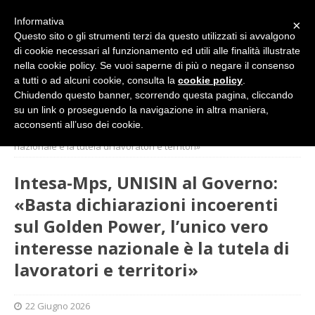
Informativa
×
Questo sito o gli strumenti terzi da questo utilizzati si avvalgono
di cookie necessari al funzionamento ed utili alle finalità illustrate
nella cookie policy. Se vuoi saperne di più o negare il consenso
a tutti o ad alcuni cookie, consulta la
cookie policy
.
Chiudendo questo banner, scorrendo questa pagina, cliccando
su un link o proseguendo la navigazione in altra maniera,
HOME
BANCHE
Intesa-Mps, UNISIN al Governo: «Basta
acconsenti all’uso dei cookie.
dichiarazioni incoerenti sul Golden Power, l’unico vero interesse
nazionale è la tutela di lavoratori e territori»
Intesa-Mps, UNISIN al Governo:
«Basta dichiarazioni incoerenti
sul Golden Power, l’unico vero
interesse nazionale è la tutela di
lavoratori e territori»
22 Giugno 2026