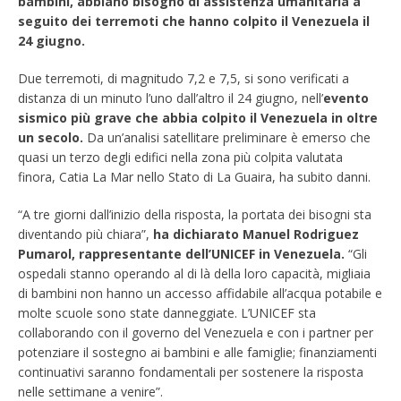
bambini, abbiano bisogno di assistenza umanitaria a
seguito dei terremoti che hanno colpito il Venezuela il
24 giugno.
Due terremoti, di magnitudo 7,2 e 7,5, si sono verificati a
distanza di un minuto l’uno dall’altro il 24 giugno, nell’
evento
sismico più grave che abbia colpito il Venezuela in oltre
un secolo.
Da un’analisi satellitare preliminare è emerso che
quasi un terzo degli edifici nella zona più colpita valutata
finora, Catia La Mar nello Stato di La Guaira, ha subito danni.
“A tre giorni dall’inizio della risposta, la portata dei bisogni sta
diventando più chiara”,
ha dichiarato Manuel Rodriguez
Pumarol, rappresentante dell’UNICEF in Venezuela.
“Gli
ospedali stanno operando al di là della loro capacità, migliaia
di bambini non hanno un accesso affidabile all’acqua potabile e
molte scuole sono state danneggiate. L’UNICEF sta
collaborando con il governo del Venezuela e con i partner per
potenziare il sostegno ai bambini e alle famiglie; finanziamenti
continuativi saranno fondamentali per sostenere la risposta
nelle settimane a venire”.