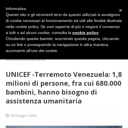
Informativa
×
Questo sito o gli strumenti terzi da questo utilizzati si avvalgono
di cookie necessari al funzionamento ed utili alle finalità illustrate
nella cookie policy. Se vuoi saperne di più o negare il consenso
a tutti o ad alcuni cookie, consulta la
cookie policy
.
Chiudendo questo banner, scorrendo questa pagina, cliccando
su un link o proseguendo la navigazione in altra maniera,
HOME
L'ALTRA PAGINA
UNICEF -Terremoto Venezuela:
acconsenti all’uso dei cookie.
1,8 milioni di persone, fra cui 680.000 bambini, hanno bisogno di
assistenza umanitaria
UNICEF -Terremoto Venezuela: 1,8
milioni di persone, fra cui 680.000
bambini, hanno bisogno di
assistenza umanitaria
28 Giugno 2026