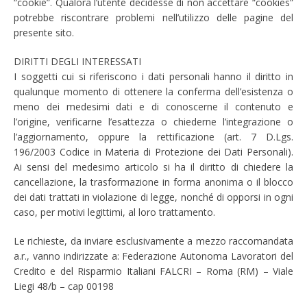
“cookie”. Qualora l’utente decidesse di non accettare “cookies”
potrebbe riscontrare problemi nell’utilizzo delle pagine del
presente sito.
DIRITTI DEGLI INTERESSATI
I soggetti cui si riferiscono i dati personali hanno il diritto in
qualunque momento di ottenere la conferma dell’esistenza o
meno dei medesimi dati e di conoscerne il contenuto e
l’origine, verificarne l’esattezza o chiederne l’integrazione o
l’aggiornamento, oppure la rettificazione (art. 7 D.Lgs.
196/2003 Codice in Materia di Protezione dei Dati Personali).
Ai sensi del medesimo articolo si ha il diritto di chiedere la
cancellazione, la trasformazione in forma anonima o il blocco
dei dati trattati in violazione di legge, nonché di opporsi in ogni
caso, per motivi legittimi, al loro trattamento.
Le richieste, da inviare esclusivamente a mezzo raccomandata
a.r., vanno indirizzate a: Federazione Autonoma Lavoratori del
Credito e del Risparmio Italiani FALCRI – Roma (RM) – Viale
Liegi 48/b – cap 00198