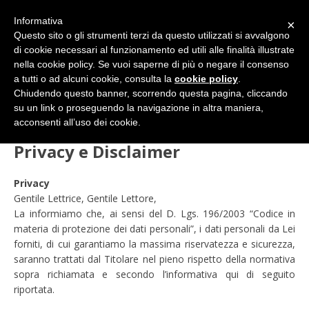
Informativa
×
Questo sito o gli strumenti terzi da questo utilizzati si avvalgono
di cookie necessari al funzionamento ed utili alle finalità illustrate
nella cookie policy. Se vuoi saperne di più o negare il consenso
a tutti o ad alcuni cookie, consulta la
cookie policy
.
Chiudendo questo banner, scorrendo questa pagina, cliccando
su un link o proseguendo la navigazione in altra maniera,
HOME
Privacy e Disclaimer
acconsenti all’uso dei cookie.
Privacy e Disclaimer
Privacy
Gentile Lettrice, Gentile Lettore,
La informiamo che, ai sensi del D. Lgs. 196/2003 “Codice in
materia di protezione dei dati personali”, i dati personali da Lei
forniti, di cui garantiamo la massima riservatezza e sicurezza,
saranno trattati dal Titolare nel pieno rispetto della normativa
sopra richiamata e secondo l’informativa qui di seguito
riportata.