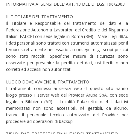
INFORMATIVA AI SENSI DELL’ ART. 13 DEL D. LGS. 196/2003
IL TITOLARE DEL TRATTAMENTO
Il Titolare e Responsabile del trattamento dei dati è la
Federazione Autonoma Lavoratori del Credito e del Risparmio
Italiani FALCRI con sede legale in Roma (RM) – Viale Liegi 48/b.
I dati personali sono trattati con strumenti automatizzati per il
tempo strettamente necessario a conseguire gli scopi per cui
sono stati raccolti. Specifiche misure di sicurezza sono
osservate per prevenire la perdita dei dati, usi illeciti o non
corretti ed accessi non autorizzati.
LUOGO DOVE AVVIENE IL TRATTAMENTO
I trattamenti connessi ai servizi web di questo sito hanno
luogo presso il server web del Provider Aruba SpA, con sede
legale in Bibbiena (AR) – Località Palazzetto n. 4 .I dati ivi
memorizzati non sono accessibili, né gestibili, da alcuno,
tranne il personale tecnico autorizzato del Provider per
procedere ad operazioni di backup.
TIPI DI DATI TRATTATI E FINALITA’ DEL TRATTAMENTO