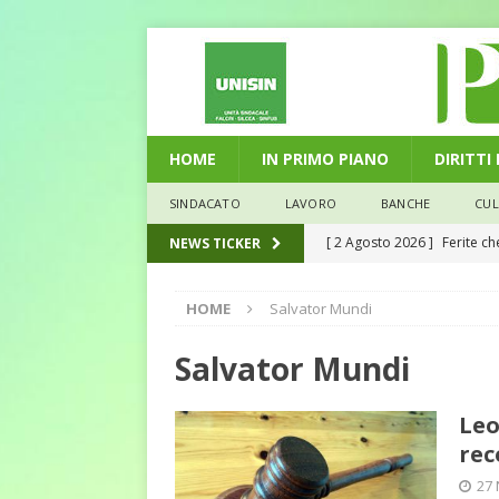
HOME
IN PRIMO PIANO
DIRITTI
SINDACATO
LAVORO
BANCHE
CU
[ 2 Agosto 2026 ]
Ferite c
NEWS TICKER
L'ALTRA PAGINA
HOME
Salvator Mundi
[ 29 Luglio 2026 ]
Marche: u
la media nazionale
ECO
Salvator Mundi
[ 28 Luglio 2026 ]
L’Umbria 
Leo
debiti sono più leggeri
E
rec
[ 26 Luglio 2026 ]
Il Punto 
27