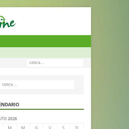
ENDARIO
TO 2026
M
M
G
V
S
D