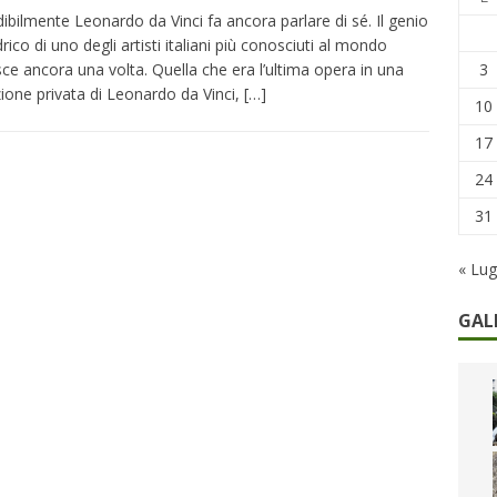
remi in denaro, ma anche i benefit aziendali
DIRITTI E SOCIETÀ
dibilmente Leonardo da Vinci fa ancora parlare di sé. Il genio
drico di uno degli artisti italiani più conosciuti al mondo
caregiver: la sfida quotidiana dell’assistenza tra ferie e rinunce
3
sce ancora una volta. Quella che era l’ultima opera in una
zione privata di Leonardo da Vinci,
[…]
10
17
24
31
« Lug
GAL