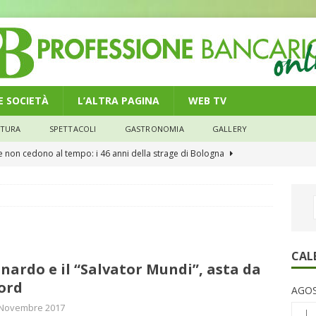
 E SOCIETÀ
L’ALTRA PAGINA
WEB TV
LTURA
SPETTACOLI
GASTRONOMIA
GALLERY
he non cedono al tempo: i 46 anni della strage di Bologna
n modello di equilibrio nel credito. Debiti più leggeri e rate sotto
NOMIA
e il credito: più finanziamenti della media nazionale, ma rate e
CAL
nardo e il “Salvator Mundi”, asta da
CONOMIA
ord
AGOS
su num.16/2026 – Legge di Bilancio 2026 – Il nuovo limite di 5000
 Novembre 2017
L