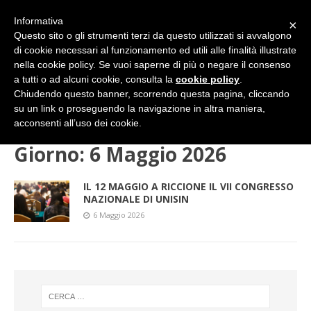
Informativa
×
Questo sito o gli strumenti terzi da questo utilizzati si avvalgono
di cookie necessari al funzionamento ed utili alle finalità illustrate
nella cookie policy. Se vuoi saperne di più o negare il consenso
a tutti o ad alcuni cookie, consulta la
cookie policy
.
Chiudendo questo banner, scorrendo questa pagina, cliccando
su un link o proseguendo la navigazione in altra maniera,
HOME
2026
MAGGIO
06 (mercoledì)
acconsenti all’uso dei cookie.
Giorno:
6 Maggio 2026
IL 12 MAGGIO A RICCIONE IL VII CONGRESSO
NAZIONALE DI UNISIN
6 Maggio 2026