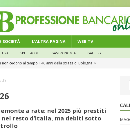
 E SOCIETÀ
L’ALTRA PAGINA
WEB TV
LTURA
SPETTACOLI
GASTRONOMIA
GALLERY
he non cedono al tempo: i 46 anni della strage di Bologna
edì)
n modello di equilibrio nel credito. Debiti più leggeri e rate sotto
NOMIA
026
e il credito: più finanziamenti della media nazionale, ma rate e
CAL
Piemonte a rate: nel 2025 più prestiti
CONOMIA
 nel resto d’Italia, ma debiti sotto
MAGG
su num.16/2026 – Legge di Bilancio 2026 – Il nuovo limite di 5000
trollo
L