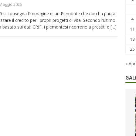
remi in denaro, ma anche i benefit aziendali
DIRITTI E SOCIETÀ
Maggio 2026
caregiver: la sfida quotidiana dell’assistenza tra ferie e rinunce
25 ci consegna l’immagine di un Piemonte che non ha paura
4
lizzare il credito per i propri progetti di vita. Secondo l’ultimo
o basato sui dati CRIF, i piemontesi ricorrono a prestiti e
[…]
11
18
25
« Apr
GAL