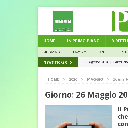
HOME
IN PRIMO PIANO
DIRITTI
SINDACATO
LAVORO
BANCHE
CU
[ 2 Agosto 2026 ]
Ferite c
NEWS TICKER
L'ALTRA PAGINA
HOME
2026
MAGGIO
26 (mart
[ 29 Luglio 2026 ]
Marche: u
la media nazionale
ECO
Giorno:
26 Maggio 2
[ 28 Luglio 2026 ]
L’Umbria 
Il 
debiti sono più leggeri
E
che
[ 26 Luglio 2026 ]
Il Punto 
con