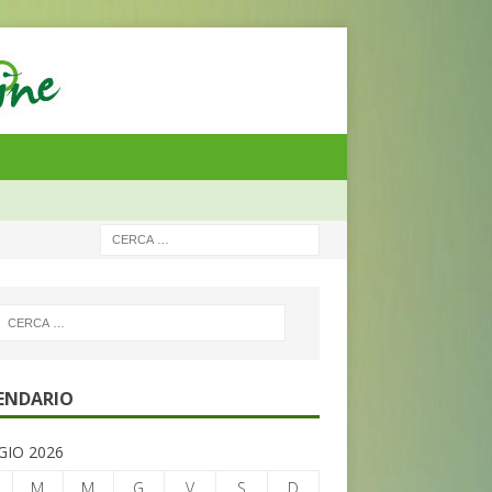
ENDARIO
IO 2026
M
M
G
V
S
D