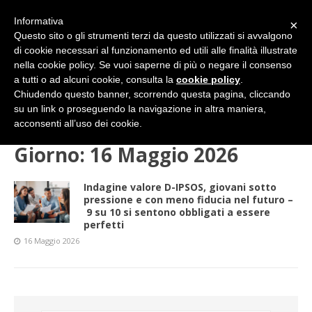
Informativa
×
Questo sito o gli strumenti terzi da questo utilizzati si avvalgono
di cookie necessari al funzionamento ed utili alle finalità illustrate
nella cookie policy. Se vuoi saperne di più o negare il consenso
a tutti o ad alcuni cookie, consulta la
cookie policy
.
Chiudendo questo banner, scorrendo questa pagina, cliccando
su un link o proseguendo la navigazione in altra maniera,
HOME
2026
MAGGIO
16 (sabato)
acconsenti all’uso dei cookie.
Giorno:
16 Maggio 2026
Indagine valore D-IPSOS, giovani sotto
pressione e con meno fiducia nel futuro –
9 su 10 si sentono obbligati a essere
perfetti
16 Maggio 2026