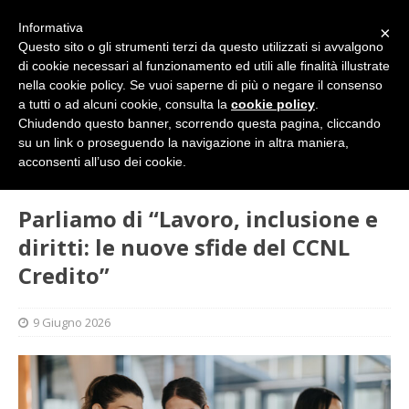
Informativa
×
Questo sito o gli strumenti terzi da questo utilizzati si avvalgono
di cookie necessari al funzionamento ed utili alle finalità illustrate
nella cookie policy. Se vuoi saperne di più o negare il consenso
a tutti o ad alcuni cookie, consulta la
cookie policy
.
Chiudendo questo banner, scorrendo questa pagina, cliccando
su un link o proseguendo la navigazione in altra maniera,
HOME
SINDACATO
Parliamo di “Lavoro, inclusione e
acconsenti all’uso dei cookie.
diritti: le nuove sfide del CCNL Credito”
Parliamo di “Lavoro, inclusione e
diritti: le nuove sfide del CCNL
Credito”
9 Giugno 2026