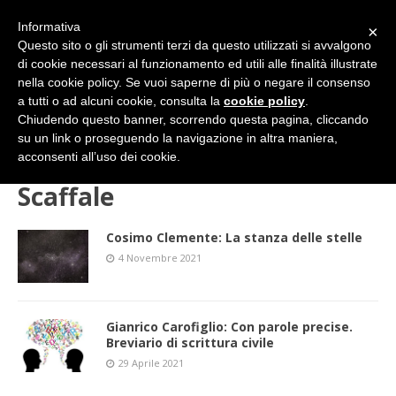
Informativa
×
Questo sito o gli strumenti terzi da questo utilizzati si avvalgono
di cookie necessari al funzionamento ed utili alle finalità illustrate
nella cookie policy. Se vuoi saperne di più o negare il consenso
a tutti o ad alcuni cookie, consulta la
cookie policy
.
Chiudendo questo banner, scorrendo questa pagina, cliccando
su un link o proseguendo la navigazione in altra maniera,
HOME
CULTURA
Scaffale
acconsenti all’uso dei cookie.
Scaffale
Cosimo Clemente: La stanza delle stelle
4 Novembre 2021
Gianrico Carofiglio: Con parole precise.
Breviario di scrittura civile
29 Aprile 2021