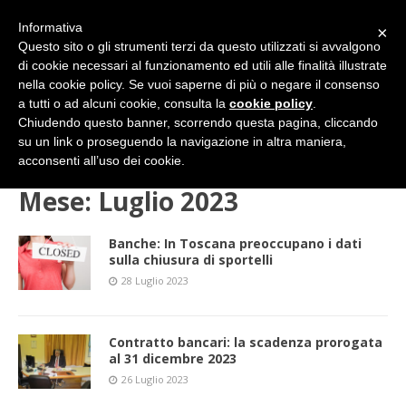
Informativa
×
Questo sito o gli strumenti terzi da questo utilizzati si avvalgono
di cookie necessari al funzionamento ed utili alle finalità illustrate
nella cookie policy. Se vuoi saperne di più o negare il consenso
a tutti o ad alcuni cookie, consulta la
cookie policy
.
Chiudendo questo banner, scorrendo questa pagina, cliccando
su un link o proseguendo la navigazione in altra maniera,
HOME
2023
Luglio
acconsenti all’uso dei cookie.
Mese:
Luglio 2023
Banche: In Toscana preoccupano i dati
sulla chiusura di sportelli
28 Luglio 2023
Contratto bancari: la scadenza prorogata
al 31 dicembre 2023
26 Luglio 2023